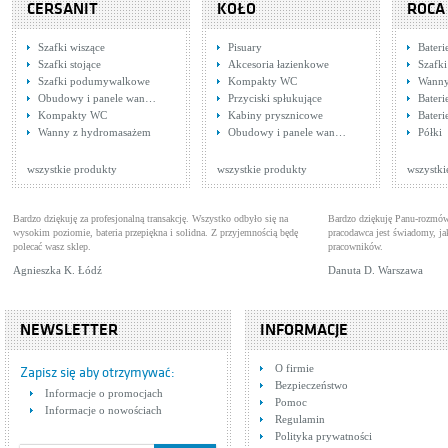
CERSANIT
KOŁO
ROCA
Szafki wiszące
Pisuary
Bateri
Szafki stojące
Akcesoria łazienkowe
Szafki
Szafki podumywalkowe
Kompakty WC
Wann
Obudowy i panele wan…
Przyciski spłukujące
Bateri
Kompakty WC
Kabiny prysznicowe
Bateri
Tres Clasic 1.37.106
Tre
Wanny z hydromasażem
Obudowy i panele wan…
Półki
Baterie umywalkowe
Bat
Cena: 624,00 zł
Cen
WIĘCEJ
wszystkie produkty
wszystkie produkty
wszystki
Bardzo dziękuję za profesjonalną transakcję. Wszystko odbyło się na
Bardzo dziękuję Panu-rozmów
wysokim poziomie, bateria przepiękna i solidna. Z przyjemnością będę
pracodawca jest świadomy, 
polecać wasz sklep.
pracowników.
Agnieszka K. Łódź
Danuta D. Warszawa
NEWSLETTER
INFORMACJE
Tres Cuadro Exclusive
TRE
O firmie
607178
Baterie natryskowe
Bat
Zapisz się aby otrzymywać:
Bezpieczeństwo
Cena: 4 652,00 zł
Cen
Informacje o promocjach
WIĘCEJ
Pomoc
Informacje o nowościach
Regulamin
Polityka prywatności