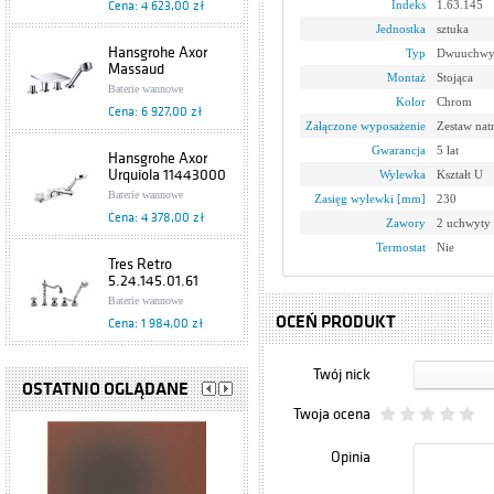
Indeks
1.63.145
Cena: 4 623,00 zł
Jednostka
sztuka
Hansgrohe Axor
Typ
Dwuuchwy
Massaud
Montaż
Stojąca
18453000
Baterie wannowe
Kolor
Chrom
Cena: 6 927,00 zł
Załączone wyposażenie
Zestaw na
Gwarancja
5 lat
Hansgrohe Axor
Urquiola 11443000
Wylewka
Kształt U
Baterie wannowe
Zasięg wylewki [mm]
230
Cena: 4 378,00 zł
Zawory
2 uchwyty
Termostat
Nie
Tres Retro
5.24.145.01.61
Baterie wannowe
OCEŃ PRODUKT
Cena: 1 984,00 zł
TRES Cub 1.87.150
Twój nick
OSTATNIO OGLĄDANE
Baterie wannowe
Cena: 1 360,00 zł
Twoja ocena
Opinia
Hansgrohe Axor
Citterio 39444000