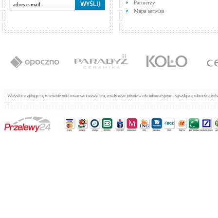
Partnerzy
Mapa serwisu
Tres MAX 1.62.403
Baterie umywalkowe
Cena: 587,00 zł
WIĘCEJ
Wszystkie znajdujące się w serwisie znaki towarowe i nazwy firm, zostały użyte jedynie w celu informacyjnym i są wyłączną własnością tyc
,