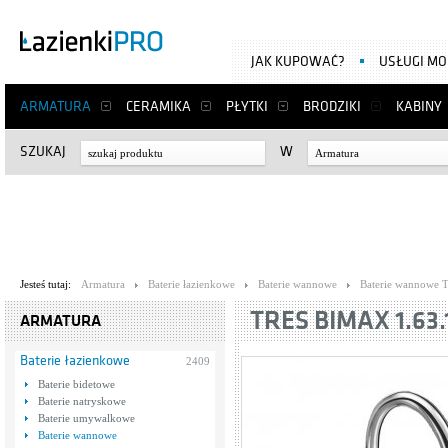
JAK KUPOWAĆ?
USŁUGI M
ARMATURA
CERAMIKA
PŁYTKI
BRODZIKI
KABINY
SZUKAJ
W
Armatura
Jesteś tutaj:
Armatura
Baterie łazienkowe
Baterie wannowe
Baterie wannowe T
TRES BIMAX 1.63.
ARMATURA
Baterie łazienkowe
2409
Baterie bidetowe
Baterie natryskowe
Baterie umywalkowe
Baterie wannowe