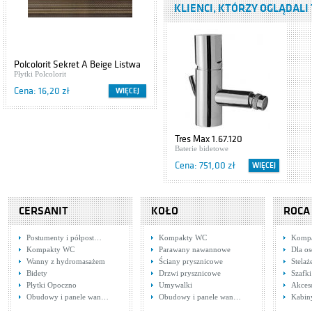
KLIENCI, KTÓRZY OGLĄDALI 
Baterie umywalkowe
Cena: 2 273,00 zł
Tres Lex 1.81.107
Polcolorit Sekret A Beige Listwa
Baterie umywalkowe
50x12
Płytki Polcolorit
Cena: 648,00 zł
Cena: 16,20 zł
WIĘCEJ
Hansgrohe Axor
Uno 38035000
Tres Max 1.67.120
Baterie umywalkowe
Baterie bidetowe
Cena: 1 785,00 zł
Cena: 751,00 zł
WIĘCEJ
Tres Cuadro
Exclusive
CERSANIT
6.06.103.02.DA
KOŁO
ROCA
Baterie umywalkowe
Cena: 802,00 zł
Postumenty i półpost…
Kompakty WC
Komp
Kompakty WC
Parawany nawannowe
Dla o
Tres Monoclasic
Wanny z hydromasażem
Ściany prysznicowe
Stela
1900
Bidety
Drzwi prysznicowe
Szafki
5.47.103.02.01
Baterie umywalkowe
Płytki Opoczno
Umywalki
Akces
Cena: 835,00 zł
Obudowy i panele wan…
Obudowy i panele wan…
Kabin