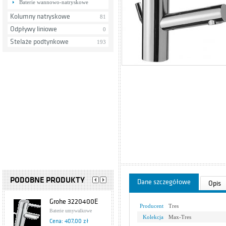
Baterie wannowo-natryskowe
Kolumny natryskowe
81
Odpływy liniowe
0
Stelaże podtynkowe
193
PODOBNE PRODUKTY
Dane szczegółowe
Opis
Grohe 3220400E
Producent
Tres
Baterie umywalkowe
Kolekcja
Max-Tres
Cena: 407,00 zł