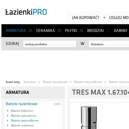
JAK KUPOWAĆ?
USŁUGI M
ARMATURA
CERAMIKA
PŁYTKI
BRODZIKI
KABINY
SZUKAJ
W
Armatura
Jesteś tutaj:
Armatura
Baterie łazienkowe
Baterie umywalkowe
Baterie umywa
TRES MAX 1.67.10
ARMATURA
Baterie łazienkowe
2409
Baterie bidetowe
Baterie natryskowe
Baterie umywalkowe
Baterie wannowe