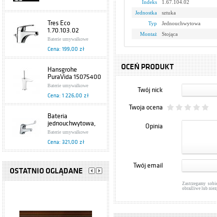
Indeks
1.67.104.02
Jednostka
sztuka
Tres Eco
Typ
Jednouchwytowa
1.70.103.02
Montaż
Stojąca
Baterie umywalkowe
Cena: 199,00 zł
OCEŃ PRODUKT
Hansgrohe
PuraVida 15075400
Baterie umywalkowe
Twój nick
Cena: 1 226,00 zł
Twoja ocena
Bateria
jednouchwytowa,
Opinia
umywalkowa
Baterie umywalkowe
Specjalne 472-885-
Cena: 321,00 zł
00 Armatura
Kraków
Grohe Europlus
Twój email
33155002
OSTATNIO OGLĄDANE
Baterie umywalkowe
Zastrzegamy sobi
Cena: 876,00 zł
obraźliwe lub nie
Hansgrohe Axor
Starck 10028000