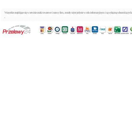
Wszystkie znajdujące się w serwisie znaki towarowe i nazwy firm, zostały użyte jedynie w celu informacyjnym i są wyłączną własnością tyc
,