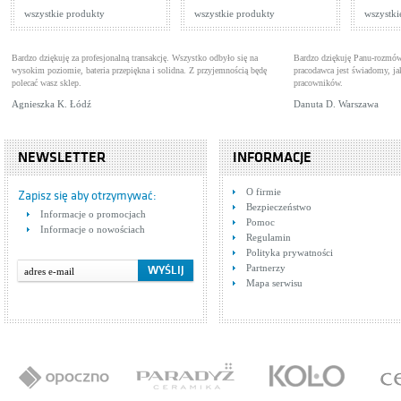
wszystkie produkty
wszystkie produkty
wszystki
Bardzo dziękuję za profesjonalną transakcję. Wszystko odbyło się na
Bardzo dziękuję Panu-rozmów
wysokim poziomie, bateria przepiękna i solidna. Z przyjemnością będę
pracodawca jest świadomy, 
polecać wasz sklep.
pracowników.
Agnieszka K. Łódź
Danuta D. Warszawa
NEWSLETTER
INFORMACJE
O firmie
Zapisz się aby otrzymywać:
Bezpieczeństwo
Informacje o promocjach
Pomoc
Informacje o nowościach
Regulamin
Polityka prywatności
Partnerzy
Mapa serwisu