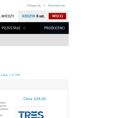
Zaloguj się
Zarejestruj się
 WIEDZY
KOSZYK
0 szt.
WIĘCEJ
POZOSTAŁE
PRODUCENCI
 Clasic 1.37.106
Cena:
624,00
etnie
przez
roduktu
da