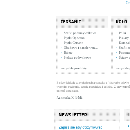
Ce
CERSANIT
KOŁO
Szafki podumywalkowe
Półki
Płytki Opoczno
Pisuary
Płytki Cersanit
Kompak
Obudowy i panele wan…
Szafki
Bidety
Postume
Ma
Stelaże podtynkowe
Ściany 
TU
Pły
Ce
wszystkie produkty
wszystkie
Bardzo dziękuję za profesjonalną transakcję. Wszystko odbyło 
wysokim poziomie, bateria przepiękna i solidna. Z przyjemnoś
polecać wasz sklep.
Agnieszka K. Łódź
NEWSLETTER
Mi
wy
Dl
Zapisz się aby otrzymywać: