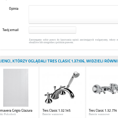
Opinia
anit IBIZA S504-009
ki podumywalkowe
Twój email
: 416,00 zł
WIĘCEJ
Zastrzegamy sobie prawo do kasowania opinii zawierających wulgaryzmy, teksty 
obraźliwe lub niezgodne z polskim prawem.
IENCI, KTÓRZY OGLĄDALI TRES CLASIC 1.37.106, WIDZIELI RÓWN
imavera Grigio Glazura
Tres Clasic 1.32.145
Tres Clasic 1.32.774
.3x50
tki Polcolorit
Baterie wannowe
Baterie wannowe