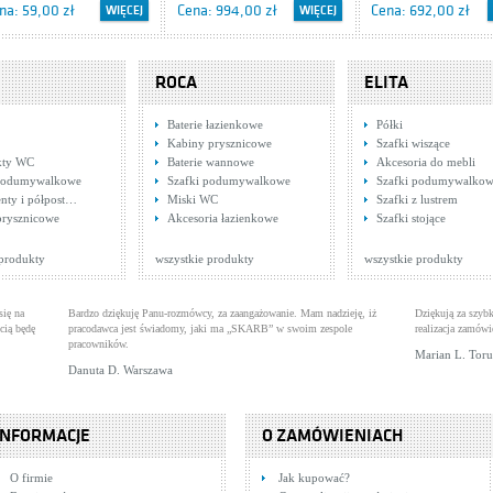
na: 59,00 zł
Cena: 994,00 zł
Cena: 692,00 zł
WIĘCEJ
WIĘCEJ
ROCA
ELITA
Baterie łazienkowe
Półki
Kabiny prysznicowe
Szafki wiszące
ty WC
Baterie wannowe
Akcesoria do mebli
 podumywalkowe
Szafki podumywalkowe
Szafki podumywalko
nty i półpost…
Miski WC
Szafki z lustrem
jolika 5 11,5x11,5
Deska antybakteryjna
Tender Blue Panel, 
prysznicowe
Akcesoria łazienkowe
Szafki stojące
_5429
tki Tubądzin
metalowy zawias ARENA
Deski WC/bidetowe
Płytek 32,5x97,7
Płytki Paradyż
na: 56,00 zł
Cena: 127,00 zł
Cena: 101,00 zł
WIĘCEJ
WIĘCEJ
 produkty
wszystkie produkty
wszystkie produkty
się na
Bardzo dziękuję Panu-rozmówcy, za zaangażowanie. Mam nadzieję, iż
Dziękują za szybk
cią będę
pracodawca jest świadomy, jaki ma „SKARB” w swoim zespole
realizacja zamówi
pracowników.
Marian L. Tor
Danuta D. Warszawa
INFORMACJE
O ZAMÓWIENIACH
ska wc do kompaktu o
Szafka MOCCA pod
Majolika 3 11,5x11,5
O firmie
Jak kupować?
sokości 48 cm
a osób niepełnosprawnych
umywalkę Roma 80
Szafki podumywalkowe
TU_5427
Płytki Tubądzin