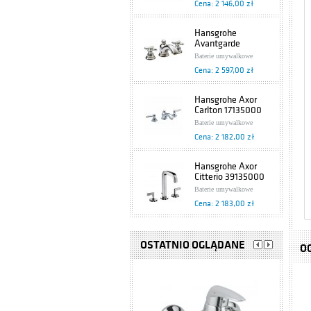
Cena: 2 146,00 zł
Hansgrohe
Avantgarde
17133090
Baterie umywalkowe
Cena: 2 597,00 zł
Hansgrohe Axor
Carlton 17135000
Baterie umywalkowe
Cena: 2 182,00 zł
Hansgrohe Axor
Citterio 39135000
Baterie umywalkowe
Cena: 2 183,00 zł
Tres Retro
5.29.105.01.61
OSTATNIO OGLĄDANE
O
Baterie umywalkowe
Cena: 1 321,00 zł
Hansgrohe Metris
Classic 31073820