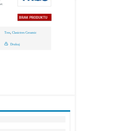
e
at.
BRAK PRODUKTU
Tres
,
Clasictres Ceramic
Drukuj