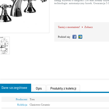
zasięg wylewki o długości 150 mm zostały użyt
technologie: automatyczny korek. Gwarancja 5 l
Taniej z montażem!
Zobacz
Podziel się:
Dane szczegółowe
Opis
Produkty z kolekcji
Producent
Tres
Kolekcja
Clasictres Ceramic