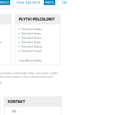
Cena: 634,00 zł
Cena: 377,00 zł
WIĘCEJ
WIĘCEJ
WIĘCEJ
PŁYTKI POLCOLORIT
Polcolorit Alaska
Polcolorit Atena
Polcolorit Futura
we
Polcolorit Prada
Polcolorit Sukces
12
Psmn Satysfakcja Roz
Tres Clasic 1.32.130
Polcolorit Versal
20x25-1
Płytki Opoczno
Baterie bidetowe
Cena: 29,00 zł
Cena: 464,00 zł
WIĘCEJ
WIĘCEJ
WIĘCEJ
wszystkie produkty
ą transakcje, profesjonalny sklep, miły kontakt i szybka
enia, płytki dotarły na czas w nienaruszonym stanie.
uń
KONTAKT
Tres Clasic 1.32.151
Motyw 10/10 Sagra Beige
Tel.:
-
Baterie wannowe
1 Owoce G1
Płytki Cersanit