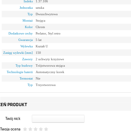
Indeks
1.37.106
Jednostka
sztuka
Typ
Dwuuchwytowa
Montaż
Stojąca
Kolor
Chrom
Dodatkowe cechy
Perlator, Styl retro
Gwarancja
5 lat
Wylewka
Kształt U
Zasięg wylewki [mm]
150
Zawory
2 uchwyty krzyżowe
Typ budowy
Trójotworowa stojąca
Technologie baterii
Automatyczny korek
Termostat
Nie
Typ
Trzyotworowa
CEŃ PRODUKT
Twój nick
Twoja ocena