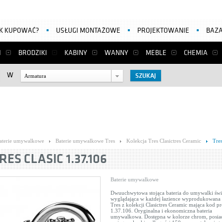
AK KUPOWAĆ?
USŁUGI MONTAŻOWE
PROJEKTOWANIE
BAZA
I
BRODZIKI
KABINY
WANNY
MEBLE
CHEMIA
W
Armatura
aterie umywalkowe
Baterie umywalkowe Tres
Kolekcja Tres Clasictres Ceramic
Tres
RES CLASIC 1.37.106
Baterie umywalkowe
Dwuuchwytowa stojąca bateria do umywalki świ
wyglądająca w każdej łazience wyprodukowana 
Tres z kolekcji Clasictres Ceramic mająca kod p
1.37.106. Oryginalna i ekonomiczna bateria
umywalkowa. Dostępna w kolorze chrom, posia