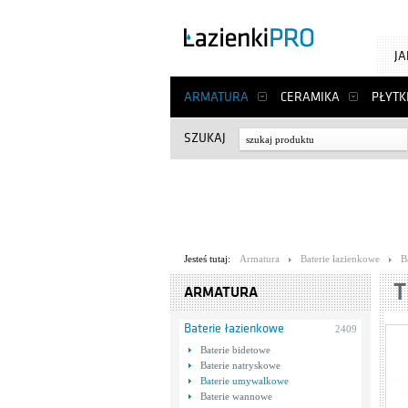
J
ARMATURA
CERAMIKA
PŁYTK
SZUKAJ
Jesteś tutaj:
Armatura
Baterie łazienkowe
B
T
ARMATURA
Baterie łazienkowe
2409
Baterie bidetowe
Baterie natryskowe
Baterie umywalkowe
Baterie wannowe