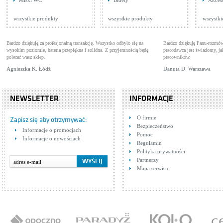
Miski WC
Bidety
Akces
1.07.103.02.60.DA
Baterie umywalkowe
Bat
Cena: 822,00 zł
Cen
WIĘCEJ
wszystkie produkty
wszystkie produkty
wszystki
Bardzo dziękuję za profesjonalną transakcję. Wszystko odbyło się na
Bardzo dziękuję Panu-rozmów
wysokim poziomie, bateria przepiękna i solidna. Z przyjemnością będę
pracodawca jest świadomy, 
polecać wasz sklep.
pracowników.
Agnieszka K. Łódź
Danuta D. Warszawa
NEWSLETTER
INFORMACJE
Bateria dwuuchwytowa,
Bat
O firmie
wannowa Harmonic 344-
Baterie wannowe
chr
Bat
Zapisz się aby otrzymywać:
020-00 Armatura Kraków
01
Bezpieczeństwo
Cena: 283,00 zł
Cen
Informacje o promocjach
WIĘCEJ
Pomoc
Informacje o nowościach
Regulamin
Polityka prywatności
Partnerzy
Mapa serwisu