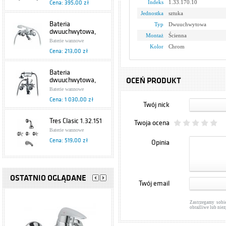
Indeks
1.33.170.10
Cena: 395,00 zł
Armatura Kraków
Jednostka
sztuka
Bateria
Typ
Dwuuchwytowa
dwuuchwytowa,
Montaż
Ścienna
wannowa Standard
Baterie wannowe
304-251-00
Kolor
Chrom
Cena: 213,00 zł
Armatura Kraków
Bateria
dwuuchwytowa,
OCEŃ PRODUKT
wannowa Retro
Baterie wannowe
Classic 384-120-00
Cena: 1 030,00 zł
Armatura Kraków
Twój nick
Tres Clasic 1.32.151
Twoja ocena
Baterie wannowe
Cena: 519,00 zł
Opinia
Hansgrohe Axor
Starck 10423000
OSTATNIO OGLĄDANE
Twój email
Baterie wannowe
Cena: 1 791,00 zł
Zastrzegamy sobi
obraźliwe lub nie
Bateria
dwuuchwytowa,