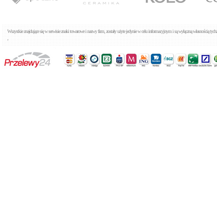
Tres Clasic 1.32.774
Baterie wannowe
Cena: 692,00 zł
WIĘCEJ
Wszystkie znajdujące się w serwisie znaki towarowe i nazwy firm, zostały użyte jedynie w celu informacyjnym i są wyłączną własnością tyc
,