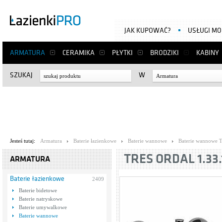
JAK KUPOWAĆ?
USŁUGI M
ARMATURA
CERAMIKA
PŁYTKI
BRODZIKI
KABINY
SZUKAJ
W
Armatura
Jesteś tutaj:
Armatura
Baterie łazienkowe
Baterie wannowe
Baterie wannowe T
TRES ORDAL 1.33.
ARMATURA
Baterie łazienkowe
2409
Baterie bidetowe
Baterie natryskowe
Baterie umywalkowe
Baterie wannowe