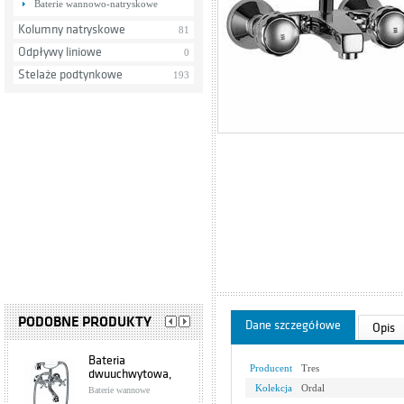
Baterie wannowo-natryskowe
Kolumny natryskowe
81
Odpływy liniowe
0
Stelaże podtynkowe
193
PODOBNE PRODUKTY
Dane szczegółowe
Opis
Bateria
Producent
Tres
dwuuchwytowa,
wannowa Retro
Kolekcja
Ordal
Baterie wannowe
374-145-00