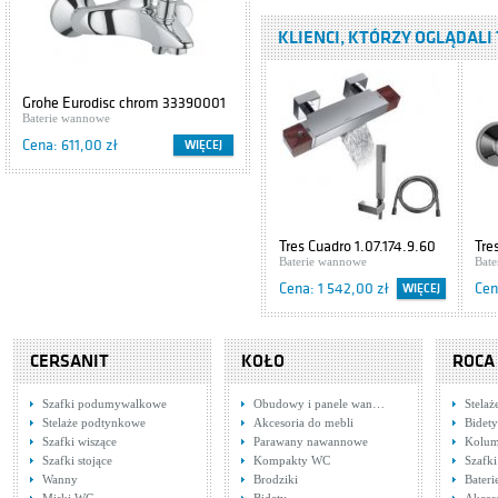
wannowa Retro
Baterie wannowe
374-144-00
KLIENCI, KTÓRZY OGLĄDALI 
Cena: 357,00 zł
Armatura Kraków
Tres Ese 23 1.23.170
Grohe Eurodisc chrom 33390001
Cersanit IBIZA S504-009
Baterie wannowe
Baterie wannowe
Szafki podumywalkowe
Cena: 347,00 zł
Cena: 611,00 zł
Cena: 416,00 zł
WIĘCEJ
WIĘCEJ
Bateria
dwuuchwytowa,
wannowa
Baterie wannowe
Harmonic 344-
Tres Cuadro 1.07.174.9.60
Tre
Cena: 283,00 zł
020-00 Armatura
Baterie wannowe
Bat
Kraków
Cena: 1 542,00 zł
Cen
WIĘCEJ
Bateria
dwuuchwytowa,
wannowa Ceramik
Baterie wannowe
334-115-00
CERSANIT
KOŁO
ROCA
Cena: 316,00 zł
Armatura Kraków
Szafki podumywalkowe
Obudowy i panele wan…
Stela
Tres Ese-23
Stelaże podtynkowe
Akcesoria do mebli
Bidety
1.23.170.32
Szafki wiszące
Parawany nawannowe
Kolum
Baterie wannowe
Szafki stojące
Kompakty WC
Szafki
Cena: 416,00 zł
Wanny
Brodziki
Bater
Tres Cuadro
Tre