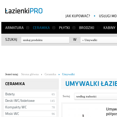
JAK KUPOWAĆ?
USŁUGI M
ARMATURA
CERAMIKA
PŁYTKI
BRODZIKI
KABINY
SZUKAJ
W
» Umywalki
Jesteś tutaj:
Strona główna
Ceramika
Umywalki
UMYWALKI ŁAZ
CERAMIKA
Bidety
65
Sortuj
według trafności
Deski WC/bidetowe
145
Kompakty WC
78
Umywa
półpo
Miski WC
96