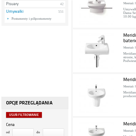
Pisuary
Montaż:
P
42
Umywalk
Umywalki
551
Dama Sen
10.00 kg
Postumenty i półpostumenty
Merid
bateri
Montaż:
P
Meridian
stronie,
Podwiesz
Merid
Montaż:
P
Meridian
producen
OPCJE PRZEGLĄDANIA
USUŃ FILTROWANIE
Merid
Cena
Montaż:
P
od
do