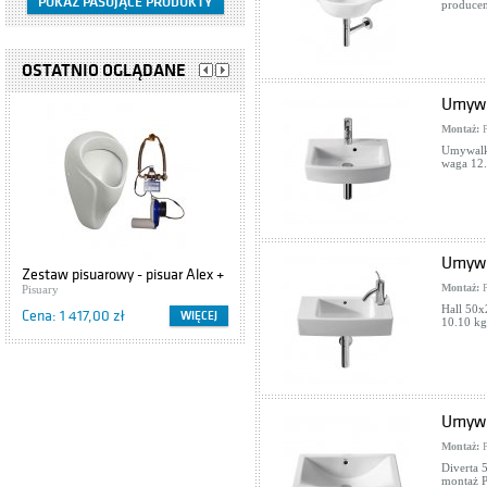
producen
OSTATNIO OGLĄDANE
Umywa
Montaż:
P
Umywalka
waga 12.
Umywa
Zestaw pisuarowy - pisuar Alex +
Montaż:
P
termiczny system spłukujący
Pisuary
zasilany na baterię
Hall 50x
Cena: 1 417,00 zł
WIĘCEJ
10.10 kg
Umywa
Montaż:
P
Diverta 
montaż P