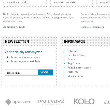
wszystkie produkty
wszystkie produkty
wszystki
Bardzo dziękuję za profesjonalną transakcję. Wszystko odbyło się na
Bardzo dziękuję Panu-rozmów
wysokim poziomie, bateria przepiękna i solidna. Z przyjemnością będę
pracodawca jest świadomy, 
polecać wasz sklep.
pracowników.
Agnieszka K. Łódź
Danuta D. Warszawa
NEWSLETTER
INFORMACJE
O firmie
Zapisz się aby otrzymywać:
Bezpieczeństwo
Informacje o promocjach
Pomoc
Informacje o nowościach
Regulamin
Polityka prywatności
Partnerzy
Mapa serwisu