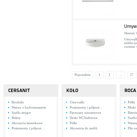
Umywal
Montaż:
P
Umywalka
indeks p
rozmiar 
Poprzednia
1
2
…
27
CERSANIT
KOŁO
ROCA
Brodziki
Umywalki
Półki
Wanny z hydromasażem
Postumenty i półpost…
Miski
Szafki stojące
Parawany nawannowe
Bater
Bidety
Deski WC/bidetowe
Szafki
Akcesoria łazienkowe
Półki
Wann
Postumenty i półpost…
Akcesoria do mebli
Dla o