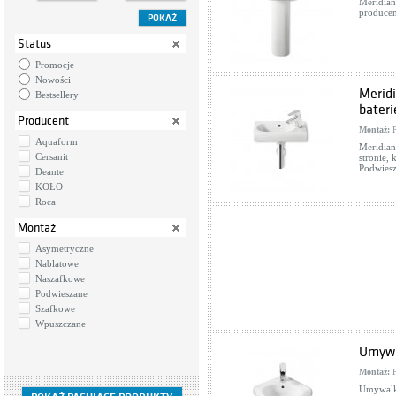
Meridian
producen
Status
Promocje
Nowości
Merid
Bestsellery
bateri
Producent
Montaż:
P
Aquaform
Meridian
Cersanit
stronie,
Podwiesz
Deante
KOŁO
Roca
Montaż
Asymetryczne
Nablatowe
Naszafkowe
Podwieszane
Szafkowe
Wpuszczane
Umywa
Montaż:
P
Umywalka