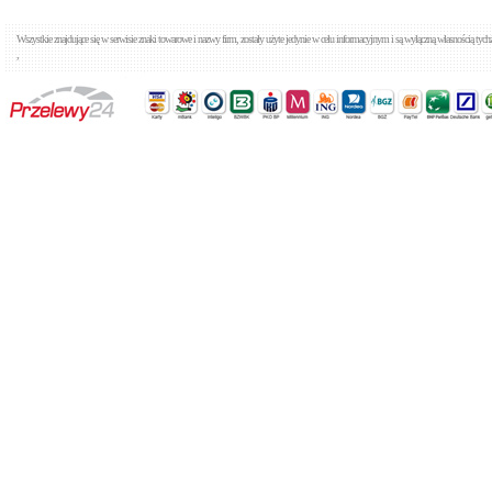
Wszystkie znajdujące się w serwisie znaki towarowe i nazwy firm, zostały użyte jedynie w celu informacyjnym i są wyłączną własnością tyc
,