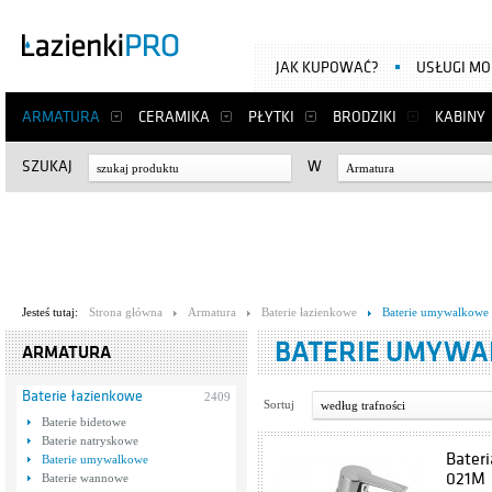
JAK KUPOWAĆ?
USŁUGI M
ARMATURA
CERAMIKA
PŁYTKI
BRODZIKI
KABINY
SZUKAJ
W
Armatura
Jesteś tutaj:
Strona główna
Armatura
Baterie łazienkowe
Baterie umywalkowe
BATERIE UMYW
ARMATURA
Baterie łazienkowe
2409
Sortuj
według trafności
Baterie bidetowe
Baterie natryskowe
Bater
Baterie umywalkowe
021M
Baterie wannowe