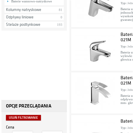
Baterie wannowo-natryskowe
Typ:
Jedn
Bateria
Kolumny natryskowe
81
jednouch
wysokość
Odpływy liniowe
0
gwarancj
Stelaże podtynkowe
193
Bater
021M
Typ:
Jedn
Bateria 
wylewki
głowica 
Bater
021M
Typ:
Jedn
Bateria
odpływu-
mm- głow
OPCJE PRZEGLĄDANIA
USUŃ FILTROWANIE
Bater
Cena
Typ:
Jedn