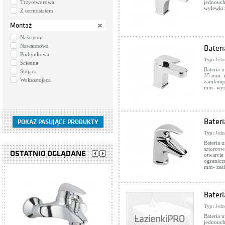
Trzyotworowa
jednouch
wylewki:
Z termostatem
Montaż
Naścienna
Nawannowa
Bater
Podtynkowa
Typ:
Jedn
Ścienna
Bateria 
Stojąca
35 mm- r
Wolnostojąca
zamknięc
mm- wyso
Bater
Typ:
Jedn
Bateria 
sztorcow
OSTATNIO OGLĄDANE
otwarcia
ogranicz
mm- zas
Bater
Typ:
Jedn
Bateria 
jednouc