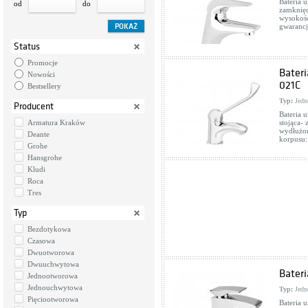
Bateria 
od
do
zamknięc
wysokość
gwarancj
Status
Promocje
Bater
Nowości
021C
Bestsellery
Typ:
Jedn
Producent
Bateria 
Armatura Kraków
stojąca-
wydłużon
Deante
korpusu:
Grohe
Hansgrohe
Kludi
Roca
Tres
Typ
Bezdotykowa
Czasowa
Dwuotworowa
Dwuuchwytowa
Bater
Jednootworowa
Jednouchwytowa
Typ:
Jedn
Pięciootworowa
Bateria