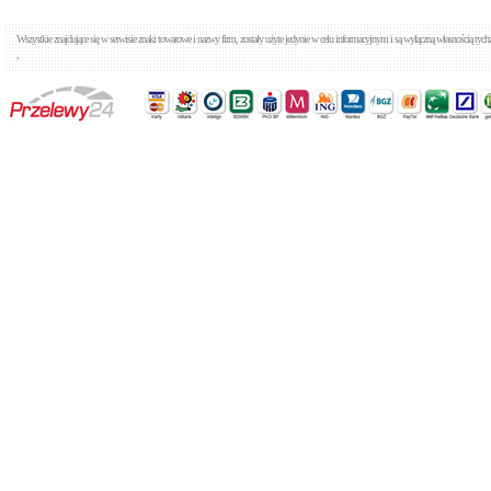
Wszystkie znajdujące się w serwisie znaki towarowe i nazwy firm, zostały użyte jedynie w celu informacyjnym i są wyłączną własnością tyc
,