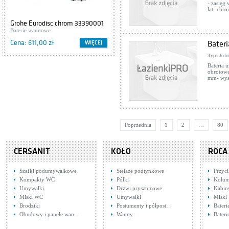
- zasięg
lat- chr
Grohe Eurodisc chrom 33390001
Cersanit IBIZA S504-009
Baterie wannowe
Szafki podumywalkowe
Cena: 611,00 zł
Cena: 416,00 zł
WIĘCEJ
WIĘCEJ
Bater
Typ:
Jedn
Bateria 
obrotową
mm- wyso
Poprzednia
1
2
…
80
CERSANIT
KOŁO
ROCA
Szafki podumywalkowe
Stelaże podtynkowe
Przyci
Kompakty WC
Półki
Kolum
Umywalki
Drzwi prysznicowe
Kabin
Miski WC
Umywalki
Miski
Brodziki
Postumenty i półpost…
Bateri
Obudowy i panele wan…
Wanny
Bateri