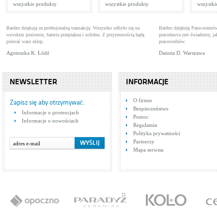
wszystkie produkty
wszystkie produkty
wszystki
Bardzo dziękuję za profesjonalną transakcję. Wszystko odbyło się na
Bardzo dziękuję Panu-rozmów
wysokim poziomie, bateria przepiękna i solidna. Z przyjemnością będę
pracodawca jest świadomy, 
polecać wasz sklep.
pracowników.
Agnieszka K. Łódź
Danuta D. Warszawa
NEWSLETTER
INFORMACJE
O firmie
Zapisz się aby otrzymywać:
Bezpieczeństwo
Informacje o promocjach
Pomoc
Informacje o nowościach
Regulamin
Polityka prywatności
Partnerzy
Mapa serwisu