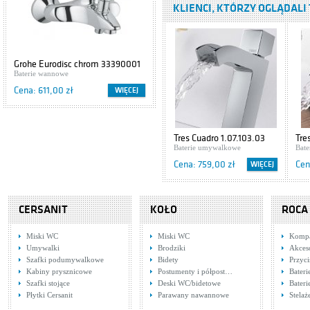
KLIENCI, KTÓRZY OGLĄDALI 
Baterie umywalkowe
Cena: 2 273,00 zł
Tres Lex 1.81.107
Grohe Eurodisc chrom 33390001
Cersanit IBIZA S504-009
Baterie umywalkowe
Baterie wannowe
Szafki podumywalkowe
Cena: 648,00 zł
Cena: 611,00 zł
Cena: 416,00 zł
WIĘCEJ
WIĘCEJ
Hansgrohe Axor
Uno 38035000
Tres Cuadro 1.07.103.03
Tre
Baterie umywalkowe
Baterie umywalkowe
Bat
Cena: 1 785,00 zł
Cena: 759,00 zł
Cen
WIĘCEJ
Tres Cuadro
Exclusive
CERSANIT
6.06.103.02.DA
KOŁO
ROCA
Baterie umywalkowe
Cena: 802,00 zł
Miski WC
Miski WC
Komp
Umywalki
Brodziki
Akces
Tres Monoclasic
Szafki podumywalkowe
Bidety
Przyci
1900
Kabiny prysznicowe
Postumenty i półpost…
Bater
5.47.103.02.01
Baterie umywalkowe
Szafki stojące
Deski WC/bidetowe
Bateri
Cena: 835,00 zł
Tres Cuadro Exclusive
Tre
Płytki Cersanit
Parawany nawannowe
Stela
6.06.103.02
Baterie umywalkowe
4.0
Bat