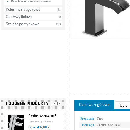
Baterie wannowo-natryskowe
Kolumny natryskowe
81
Odpływy liniowe
0
Stelaże podtynkowe
193
PODOBNE PRODUKTY
Dane szczegółowe
Opis
Grohe 3220400E
Producent
Tres
Baterie umywalkowe
Kolekcja
Cuadro Exclusive
Cena: 407,00 zł