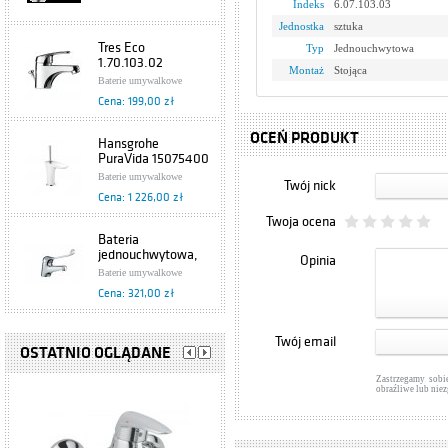
Indeks
6.07.103.03
Jednostka
sztuka
Tres Eco
Typ
Jednouchwytowa
1.70.103.02
Montaż
Stojąca
Baterie umywalkowe
Cena: 199,00 zł
OCEŃ PRODUKT
Hansgrohe
PuraVida 15075400
Baterie umywalkowe
Twój nick
Cena: 1 226,00 zł
Twoja ocena
Bateria
jednouchwytowa,
Opinia
umywalkowa
Baterie umywalkowe
Specjalne 472-885-
Cena: 321,00 zł
00 Armatura
Kraków
Grohe Europlus
Twój email
33155002
OSTATNIO OGLĄDANE
Baterie umywalkowe
Zastrzegamy sobi
Cena: 876,00 zł
obraźliwe lub nie
Hansgrohe Axor
Starck 10028000