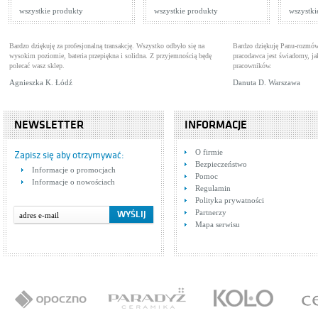
Cena: 729,00 zł
Cen
WIĘCEJ
wszystkie produkty
wszystkie produkty
wszystki
Bardzo dziękuję za profesjonalną transakcję. Wszystko odbyło się na
Bardzo dziękuję Panu-rozmów
wysokim poziomie, bateria przepiękna i solidna. Z przyjemnością będę
pracodawca jest świadomy, 
polecać wasz sklep.
pracowników.
Agnieszka K. Łódź
Danuta D. Warszawa
NEWSLETTER
INFORMACJE
Tres Cuadro
Tre
O firmie
5.06.103.02.03
Baterie umywalkowe
4.0
Bat
Zapisz się aby otrzymywać:
Bezpieczeństwo
Cena: 606,00 zł
Cen
Informacje o promocjach
WIĘCEJ
Pomoc
Informacje o nowościach
Regulamin
Polityka prywatności
Partnerzy
Mapa serwisu
Tres Cuadro Exclusive
6.06.107.03
Baterie umywalkowe