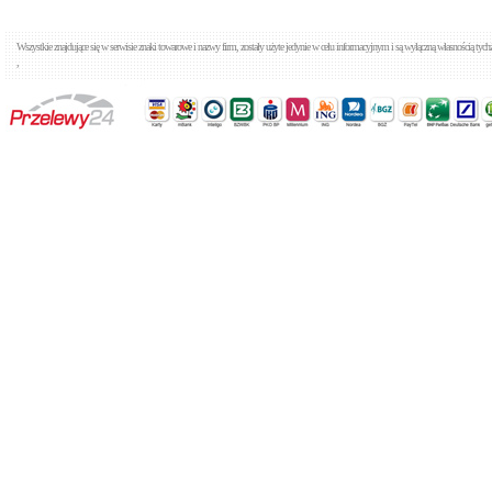
Cena: 1 640,00 zł
WIĘCEJ
Wszystkie znajdujące się w serwisie znaki towarowe i nazwy firm, zostały użyte jedynie w celu informacyjnym i są wyłączną własnością tyc
,