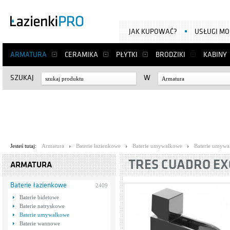
JAK KUPOWAĆ?
USŁUGI M
ARMATURA
CERAMIKA
PŁYTKI
BRODZIKI
KABINY
SZUKAJ
W
Armatura
Jesteś tutaj:
Armatura
Baterie łazienkowe
Baterie umywalkowe
Baterie umywa
TRES CUADRO EXC
ARMATURA
Baterie łazienkowe
2409
Baterie bidetowe
Baterie natryskowe
Baterie umywalkowe
Baterie wannowe