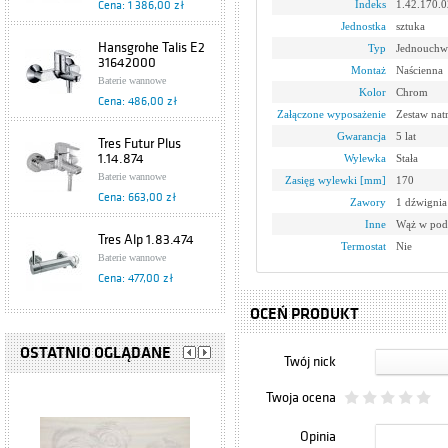
Indeks
1.42.170.0
Cena: 1 386,00 zł
Jednostka
sztuka
Hansgrohe Talis E2
Typ
Jednouchw
31642000
Montaż
Naścienna
Baterie wannowe
Kolor
Chrom
Cena: 486,00 zł
Załączone wyposażenie
Zestaw na
Gwarancja
5 lat
Tres Futur Plus
1.14.874
Wylewka
Stała
Baterie wannowe
Zasięg wylewki [mm]
170
Cena: 663,00 zł
Zawory
1 dźwignia
Inne
Wąż w pod
Tres Alp 1.83.474
Termostat
Nie
Baterie wannowe
Cena: 477,00 zł
OCEŃ PRODUKT
Hansgrohe Metris S
31460000
OSTATNIO OGLĄDANE
Twój nick
Baterie wannowe
Cena: 812,00 zł
Twoja ocena
Hansgrohe
Opinia
Metropol E