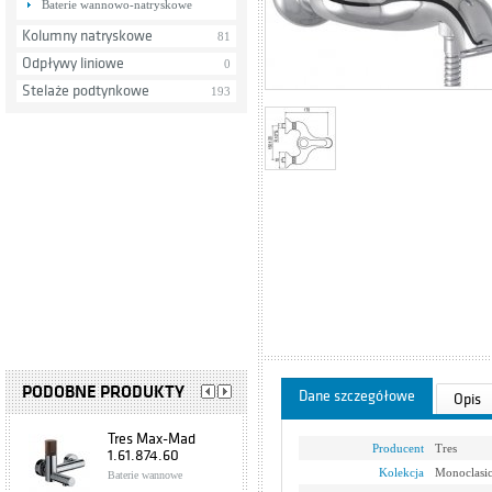
Baterie wannowo-natryskowe
Kolumny natryskowe
81
Odpływy liniowe
0
Stelaże podtynkowe
193
PODOBNE PRODUKTY
Dane szczegółowe
Opis
Tres Max-Mad
Producent
Tres
1.61.874.60
Kolekcja
Monoclasi
Baterie wannowe