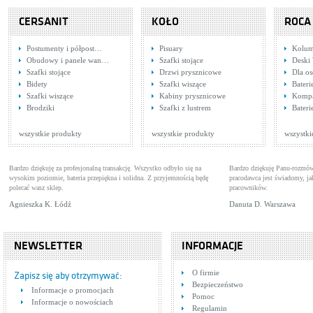
CERSANIT
KOŁO
ROCA
Postumenty i półpost…
Pisuary
Kolum
Obudowy i panele wan…
Szafki stojące
Deski
Szafki stojące
Drzwi prysznicowe
Dla o
Bidety
Szafki wiszące
Bateri
Szafki wiszące
Kabiny prysznicowe
Komp
Tres Monoclasic 1900
Tre
Brodziki
Szafki z lustrem
Bateri
5.42.170.02.03
Baterie wannowe
Bate
Cena: 1 352,00 zł
Cen
WIĘCEJ
wszystkie produkty
wszystkie produkty
wszystki
Bardzo dziękuję za profesjonalną transakcję. Wszystko odbyło się na
Bardzo dziękuję Panu-rozmów
wysokim poziomie, bateria przepiękna i solidna. Z przyjemnością będę
pracodawca jest świadomy, 
polecać wasz sklep.
pracowników.
Agnieszka K. Łódź
Danuta D. Warszawa
NEWSLETTER
INFORMACJE
Tres Clasic 1.37.106
Tre
O firmie
Baterie umywalkowe
Bat
Zapisz się aby otrzymywać:
Bezpieczeństwo
Cena: 624,00 zł
Cen
Informacje o promocjach
WIĘCEJ
Pomoc
Informacje o nowościach
Regulamin