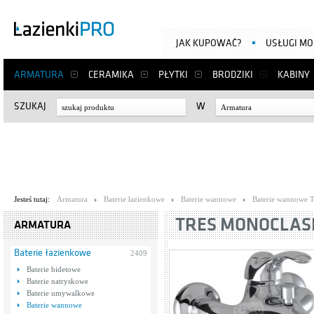
JAK KUPOWAĆ?
USŁUGI M
ARMATURA
CERAMIKA
PŁYTKI
BRODZIKI
KABINY
SZUKAJ
W
Armatura
Jesteś tutaj:
Armatura
Baterie łazienkowe
Baterie wannowe
Baterie wannowe T
TRES MONOCLASIC
ARMATURA
Baterie łazienkowe
2409
Baterie bidetowe
Baterie natryskowe
Baterie umywalkowe
Baterie wannowe