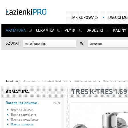
JAK KUPOWAĆ?
USŁUGI M
ARMATURA
CERAMIKA
PŁYTKI
BRODZIKI
KABINY
SZUKAJ
W
Armatura
Jesteś tutaj:
Armatura
Baterie łazienkowe
Baterie wannowe
Baterie wannowe T
TRES K-TRES 1.69
ARMATURA
Baterie łazienkowe
2409
Baterie bidetowe
Baterie natryskowe
Baterie umywalkowe
Baterie wannowe