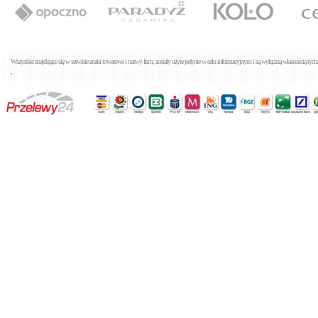
Tres Prima 1.85.170
Baterie wannowe
Cena: 373,00 zł
WIĘCEJ
Wszystkie znajdujące się w serwisie znaki towarowe i nazwy firm, zostały użyte jedynie w celu informacyjnym i są wyłączną własnością tyc
,