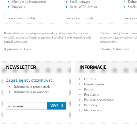
Wanny z hydromasażem
Szafki wiszące
Kolum
Tres Star 1.73.370
Tre
Umywalki
Deski WC/bidetowe
Szafk
Baterie wannowe
Bat
Cena: 511,00 zł
Cen
WIĘCEJ
wszystkie produkty
wszystkie produkty
wszystki
Bardzo dziękuję za profesjonalną transakcję. Wszystko odbyło się na
Bardzo dziękuję Panu-rozmów
wysokim poziomie, bateria przepiękna i solidna. Z przyjemnością będę
pracodawca jest świadomy, 
polecać wasz sklep.
pracowników.
Agnieszka K. Łódź
Danuta D. Warszawa
NEWSLETTER
INFORMACJE
Tres M-TRES 1.17.145
Tre
O firmie
Baterie wannowe
Bat
Zapisz się aby otrzymywać:
Bezpieczeństwo
Cena: 915,00 zł
Cen
Informacje o promocjach
WIĘCEJ
Pomoc
Informacje o nowościach
Regulamin
Polityka prywatności
Partnerzy
Mapa serwisu