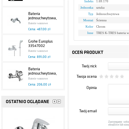
Indeks
1.69.170
Jednostka
sztuka
Bateria
Typ
Jednouchwytowa
jednouchwytowa,
Montaż
Ścienna
wannowa Brylant
Baterie wannowe
4304-010-00
Kolor
Chrom
Cena: 487,00 zł
Armatura Kraków
Inne
TRES K-TRES bateria 
Grohe Europlus
33547002
Baterie wannowe
OCEŃ PRODUKT
Cena: 891,00 zł
Twój nick
Bateria
jednouchwytowa,
Twoja ocena
wannowa Obsydian
Baterie wannowe
5104-010-00
Cena: 206,00 zł
Armatura Kraków
Opinia
Bateria
jednouchwytowa,
OSTATNIO OGLĄDANE
wannowa Piryt
Baterie wannowe
444-040-00
Twój email
Cena: 236,00 zł
Armatura Kraków
Zastrzegamy sobi
Grohe Grohtherm
obraźliwe lub nie
1000 33553002