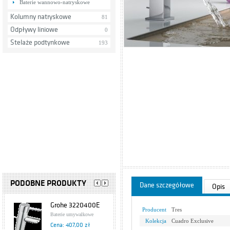
Baterie wannowo-natryskowe
Kolumny natryskowe
81
Odpływy liniowe
0
Stelaże podtynkowe
193
PODOBNE PRODUKTY
Dane szczegółowe
Opis
Grohe 3220400E
Producent
Tres
Baterie umywalkowe
Kolekcja
Cuadro Exclusive
Cena: 407,00 zł