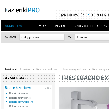
JAK KUPOWAĆ?
USŁUGI M
ARMATURA
CERAMIKA
PŁYTKI
BRODZIKI
KABINY
SZUKAJ
W
Armatura
Jesteś tutaj:
Armatura
Baterie łazienkowe
Baterie umywalkowe
Baterie umywa
TRES CUADRO EXC
ARMATURA
Baterie łazienkowe
2409
Baterie bidetowe
Baterie natryskowe
Baterie umywalkowe
Baterie wannowe