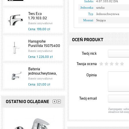
Indeks
4.07.103.02.DA
Jednostka
sztuka
Tres Eco
Typ
Jednouchwytowa
1.70.103.02
Montaż
Stojąca
Baterie umywalkowe
Cena: 199,00 zł
OCEŃ PRODUKT
Hansgrohe
PuraVida 15075400
Baterie umywalkowe
Twój nick
Cena: 1 226,00 zł
Twoja ocena
Bateria
jednouchwytowa,
Opinia
umywalkowa
Baterie umywalkowe
Specjalne 472-885-
Cena: 321,00 zł
00 Armatura
Kraków
Grohe Europlus
Twój email
33155002
OSTATNIO OGLĄDANE
Baterie umywalkowe
Zastrzegamy sobi
Cena: 876,00 zł
obraźliwe lub nie
Hansgrohe Axor
Starck 10028000