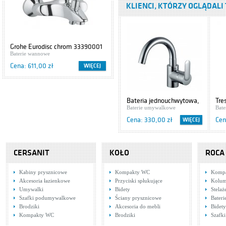
KLIENCI, KTÓRZY OGLĄDALI 
Baterie umywalkowe
Cena: 2 273,00 zł
Tres Lex 1.81.107
Grohe Eurodisc chrom 33390001
Cersanit IBIZA S504-009
Baterie umywalkowe
Baterie wannowe
Szafki podumywalkowe
Cena: 648,00 zł
Cena: 611,00 zł
Cena: 416,00 zł
WIĘCEJ
WIĘCEJ
Hansgrohe Axor
Uno 38035000
Bateria jednouchwytowa,
Tre
Baterie umywalkowe
umywalkowa Cyrkon 583-
Baterie umywalkowe
6.0
Bat
715-00 Armatura Kraków
Cena: 1 785,00 zł
Cena: 330,00 zł
Cen
WIĘCEJ
Tres Cuadro
Exclusive
CERSANIT
6.06.103.02.DA
KOŁO
ROCA
Baterie umywalkowe
Cena: 802,00 zł
Kabiny prysznicowe
Kompakty WC
Komp
Akcesoria łazienkowe
Przyciski spłukujące
Kolum
Tres Monoclasic
Umywalki
Bidety
Stela
1900
Szafki podumywalkowe
Ściany prysznicowe
Bater
5.47.103.02.01
Baterie umywalkowe
Brodziki
Akcesoria do mebli
Bidety
Cena: 835,00 zł
Tres Cuadro 1.07.174
Tre
Kompakty WC
Brodziki
Szafki
Baterie wannowe
Bat