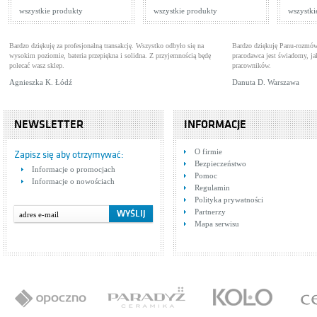
Cena: 1 171,00 zł
Cen
WIĘCEJ
wszystkie produkty
wszystkie produkty
wszystki
Bardzo dziękuję za profesjonalną transakcję. Wszystko odbyło się na
Bardzo dziękuję Panu-rozmów
wysokim poziomie, bateria przepiękna i solidna. Z przyjemnością będę
pracodawca jest świadomy, 
polecać wasz sklep.
pracowników.
Agnieszka K. Łódź
Danuta D. Warszawa
NEWSLETTER
INFORMACJE
Tres Cuadro Exclusive
Tre
O firmie
6.06.103.02
Baterie umywalkowe
Bat
Zapisz się aby otrzymywać:
Bezpieczeństwo
Cena: 729,00 zł
Cen
Informacje o promocjach
WIĘCEJ
Pomoc
Informacje o nowościach
Regulamin
Polityka prywatności
Partnerzy
Mapa serwisu
Tres Cuadro Exclusive
607175
Baterie natryskowe