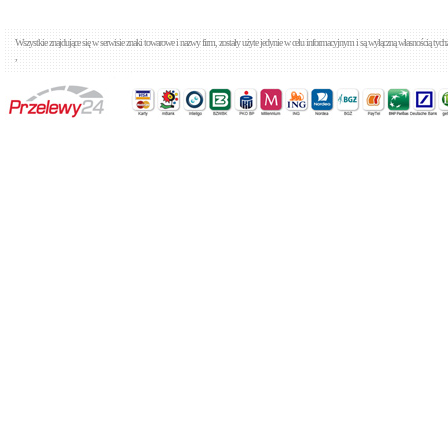
Cena: 3 361,00 zł
WIĘCEJ
Wszystkie znajdujące się w serwisie znaki towarowe i nazwy firm, zostały użyte jedynie w celu informacyjnym i są wyłączną własnością tyc
,