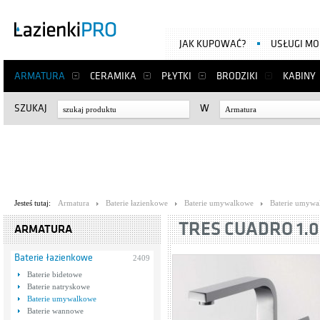
JAK KUPOWAĆ?
USŁUGI M
ARMATURA
CERAMIKA
PŁYTKI
BRODZIKI
KABINY
SZUKAJ
W
Armatura
Jesteś tutaj:
Armatura
Baterie łazienkowe
Baterie umywalkowe
Baterie umywa
TRES CUADRO 1.0
ARMATURA
Baterie łazienkowe
2409
Baterie bidetowe
Baterie natryskowe
Baterie umywalkowe
Baterie wannowe