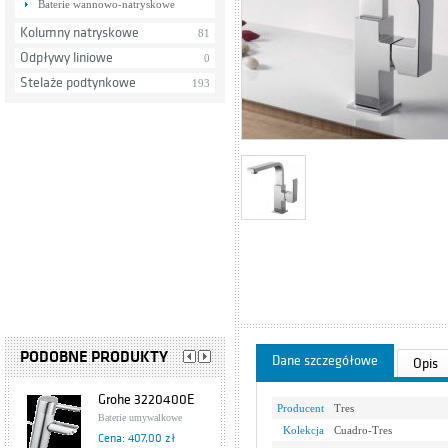
Baterie wannowo-natryskowe
Kolumny natryskowe
81
Odpływy liniowe
0
Stelaże podtynkowe
193
PODOBNE PRODUKTY
Dane szczegółowe
Opis
Grohe 3220400E
Producent
Tres
Baterie umywalkowe
Kolekcja
Cuadro-Tres
Cena: 407,00 zł