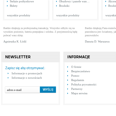
Stelaże podtynkowe
Obudowy i panele wan…
Akces
Hansgrohe Talis E
Han
Bidety
Brodziki
Brodzi
31645000
Baterie natryskowe
101
Bat
Cena: 372,00 zł
Cen
WIĘCEJ
wszystkie produkty
wszystkie produkty
wszystki
Bardzo dziękuję za profesjonalną transakcję. Wszystko odbyło się na
Bardzo dziękuję Panu-rozmów
wysokim poziomie, bateria przepiękna i solidna. Z przyjemnością będę
pracodawca jest świadomy, 
polecać wasz sklep.
pracowników.
Agnieszka K. Łódź
Danuta D. Warszawa
NEWSLETTER
INFORMACJE
Tres Bimax 1.63.164
Tre
O firmie
Baterie natryskowe
Bat
Zapisz się aby otrzymywać:
Bezpieczeństwo
Cena: 859,00 zł
Cen
Informacje o promocjach
WIĘCEJ
Pomoc
Informacje o nowościach
Regulamin
Polityka prywatności
Partnerzy
Mapa serwisu