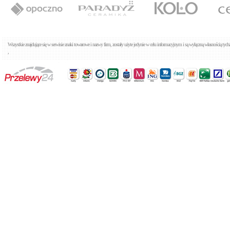
Tres Cuadro 1.07.103.03
Baterie umywalkowe
Cena: 759,00 zł
WIĘCEJ
Wszystkie znajdujące się w serwisie znaki towarowe i nazwy firm, zostały użyte jedynie w celu informacyjnym i są wyłączną własnością tyc
,