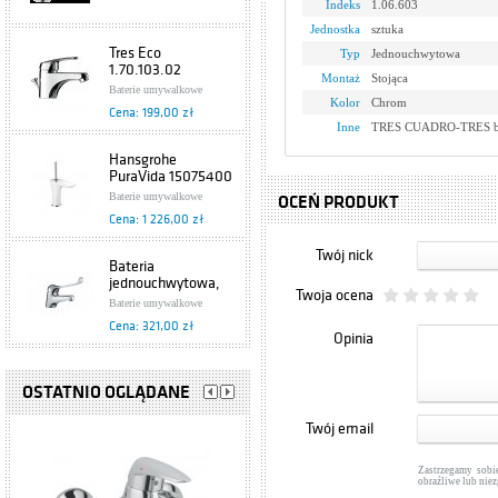
Indeks
1.06.603
Jednostka
sztuka
Tres Eco
Typ
Jednouchwytowa
1.70.103.02
Montaż
Stojąca
Baterie umywalkowe
Kolor
Chrom
Cena: 199,00 zł
Inne
TRES CUADRO-TRES bat
Hansgrohe
PuraVida 15075400
Baterie umywalkowe
OCEŃ PRODUKT
Cena: 1 226,00 zł
Twój nick
Bateria
jednouchwytowa,
Twoja ocena
umywalkowa
Baterie umywalkowe
Specjalne 472-885-
Cena: 321,00 zł
00 Armatura
Opinia
Kraków
Grohe Europlus
33155002
OSTATNIO OGLĄDANE
Baterie umywalkowe
Twój email
Cena: 876,00 zł
Zastrzegamy sobi
Hansgrohe Axor
obraźliwe lub nie
Starck 10028000