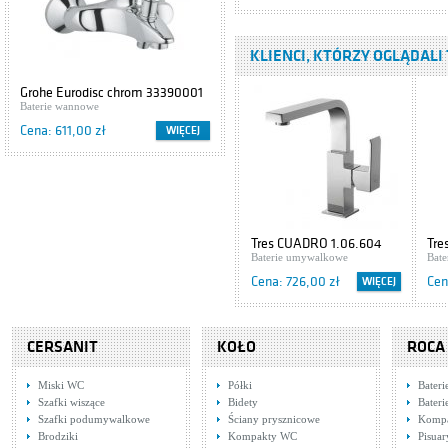
Baterie umywalkowe
Cena: 2 273,00 zł
KLIENCI, KTÓRZY OGLĄDALI 
Tres Lex 1.81.107
Grohe Eurodisc chrom 33390001
Cersanit IBIZA S504-009
Baterie umywalkowe
Baterie wannowe
Szafki podumywalkowe
Cena: 648,00 zł
Cena: 611,00 zł
Cena: 416,00 zł
WIĘCEJ
WIĘCEJ
Hansgrohe Axor
Uno 38035000
Baterie umywalkowe
Cena: 1 785,00 zł
Tres CUADRO 1.06.604
Tre
Baterie umywalkowe
1.0
Bat
Tres Cuadro
Cena: 726,00 zł
Cen
WIĘCEJ
Exclusive
6.06.103.02.DA
Baterie umywalkowe
Cena: 802,00 zł
CERSANIT
KOŁO
ROCA
Tres Monoclasic
1900
Miski WC
Półki
Bateri
5.47.103.02.01
Baterie umywalkowe
Szafki wiszące
Bidety
Bater
Szafki podumywalkowe
Ściany prysznicowe
Komp
Cena: 835,00 zł
Brodziki
Kompakty WC
Pisuar