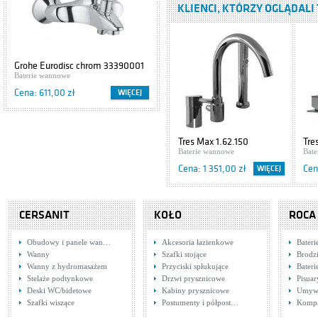
KLIENCI, KTÓRZY OGLĄDALI 
Baterie wannowe
Cena: 2 836,00 zł
Tres Eco
Grohe Eurodisc chrom 33390001
Cersanit IBIZA S504-009
1.70.173.02
Baterie wannowe
Szafki podumywalkowe
Baterie wannowe
Cena: 611,00 zł
Cena: 416,00 zł
WIĘCEJ
WIĘCEJ
Cena: 338,00 zł
Tres Max 1.62.150
Baterie wannowe
Tres Max 1.62.150
Tre
Baterie wannowe
Bat
Cena: 1 351,00 zł
Cena: 1 351,00 zł
Cen
WIĘCEJ
Tres Retro
5.07.161.02.03
CERSANIT
KOŁO
ROCA
Baterie wannowe
Cena: 3 970,00 zł
Obudowy i panele wan…
Akcesoria łazienkowe
Bateri
Wanny
Szafki stojące
Brodzi
Bateria
Wanny z hydromasażem
Przyciski spłukujące
Bater
jednouchwytowa,
Stelaże podtynkowe
Drzwi prysznicowe
Pisuar
wannowa Cyrkon
Baterie wannowe
Deski WC/bidetowe
Kabiny prysznicowe
Umywa
585-210-00
Cena: 565,00 zł
Tres Max 16110760
Tre
Szafki wiszące
Armatura Kraków
Postumenty i półpost…
Komp
Baterie umywalkowe
Bate