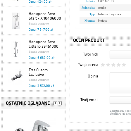
Indeks
1.07.161.02
Cena: 424,00 zł
Jednostka
sztuka
Hansgrohe Axor
Typ
Jednouchwytowa
Starck X 10406000
Montaż
Stojąca
Baterie wannowe
Cena: 7 347,00 zł
OCEŃ PRODUKT
Hansgrohe Axor
Citterio 39451000
Baterie wannowe
Twój nick
Cena: 6 683,00 zł
Twoja ocena
Tres Cuadro
Exclusive
Opinia
6.06.161.02
Baterie wannowe
Cena: 3 572,00 zł
Tres Star 1.73.145
Twój email
OSTATNIO OGLĄDANE
Baterie wannowe
Cena: 970,00 zł
Zastrzegamy sobi
obraźliwe lub nie
Tres CUADRO
1.06.161.02