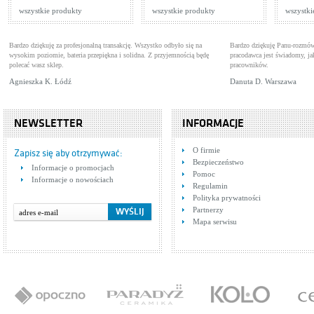
Cena: 1 216,00 zł
Cen
WIĘCEJ
wszystkie produkty
wszystkie produkty
wszystki
Bardzo dziękuję za profesjonalną transakcję. Wszystko odbyło się na
Bardzo dziękuję Panu-rozmów
wysokim poziomie, bateria przepiękna i solidna. Z przyjemnością będę
pracodawca jest świadomy, 
polecać wasz sklep.
pracowników.
Agnieszka K. Łódź
Danuta D. Warszawa
NEWSLETTER
INFORMACJE
Tres CUADRO
Tre
O firmie
1.06.208.DA
Baterie umywalkowe
1.0
Bat
Zapisz się aby otrzymywać:
Bezpieczeństwo
Cena: 1 033,00 zł
Cen
Informacje o promocjach
WIĘCEJ
Pomoc
Informacje o nowościach
Regulamin
Polityka prywatności
Partnerzy
Mapa serwisu
Tres Cuadro 1.07.170.02
Baterie wannowe