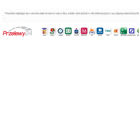
Cena: 931,00 zł
WIĘCEJ
Wszystkie znajdujące się w serwisie znaki towarowe i nazwy firm, zostały użyte jedynie w celu informacyjnym i są wyłączną własnością tyc
,