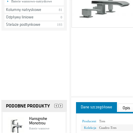
Baterie wannowo-natryskowe
Kolumny natryskowe
81
Odpływy liniowe
0
Stelaże podtynkowe
193
PODOBNE PRODUKTY
Dane szczegółowe
Opis
Hansgrohe
Producent
Tres
Monotrou
31931000
Kolekcja
Cuadro-Tres
Baterie wannowe