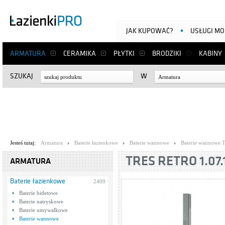
JAK KUPOWAĆ?
USŁUGI M
ARMATURA
CERAMIKA
PŁYTKI
BRODZIKI
KABINY
SZUKAJ
W
Armatura
Jesteś tutaj:
Armatura
Baterie łazienkowe
Baterie wannowe
Baterie wannowe T
TRES RETRO 1.07.
ARMATURA
Baterie łazienkowe
2409
Baterie bidetowe
Baterie natryskowe
Baterie umywalkowe
Baterie wannowe