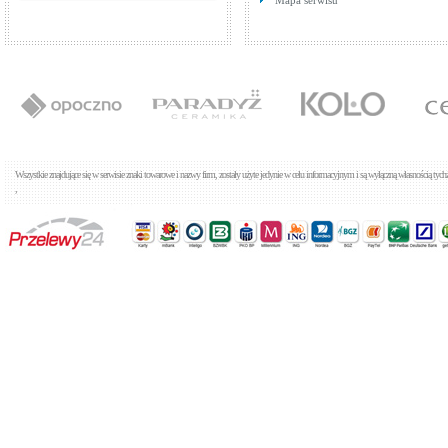
Mapa serwisu
Wszystkie znajdujące się w serwisie znaki towarowe i nazwy firm, zostały użyte jedynie w celu informacyjnym i są wyłączną własnością tyc
,