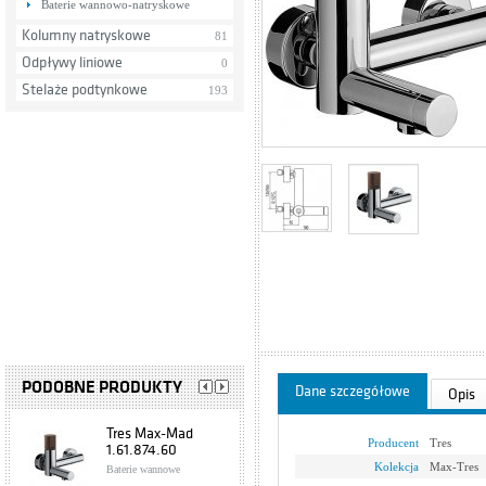
Baterie wannowo-natryskowe
Kolumny natryskowe
81
Odpływy liniowe
0
Stelaże podtynkowe
193
PODOBNE PRODUKTY
Dane szczegółowe
Opis
Tres Max-Mad
Producent
Tres
1.61.874.60
Kolekcja
Max-Tres
Baterie wannowe