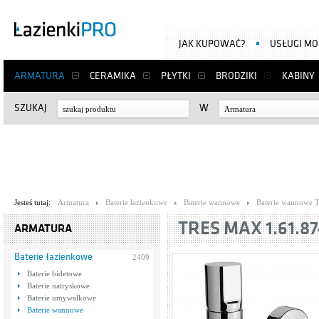
JAK KUPOWAĆ?
USŁUGI M
ARMATURA
CERAMIKA
PŁYTKI
BRODZIKI
KABINY
SZUKAJ
W
Armatura
Jesteś tutaj:
Armatura
Baterie łazienkowe
Baterie wannowe
Baterie wannowe T
TRES MAX 1.61.8
ARMATURA
Baterie łazienkowe
2409
Baterie bidetowe
Baterie natryskowe
Baterie umywalkowe
Baterie wannowe