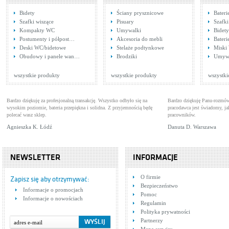
Bidety
Ściany prysznicowe
Bater
Szafki wiszące
Pisuary
Szafk
Kompakty WC
Umywalki
Bidety
Postumenty i półpost…
Akcesoria do mebli
Bateri
Deski WC/bidetowe
Stelaże podtynkowe
Miski
Bateria zlewozmywakowa
Obudowy i panele wan…
Brodziki
Umywa
inox Deante Chili BDS
Baterie łazienkowe
562M
Cena: 383,00 zł
WIĘCEJ
wszystkie produkty
wszystkie produkty
wszystki
Bardzo dziękuję za profesjonalną transakcję. Wszystko odbyło się na
Bardzo dziękuję Panu-rozmów
wysokim poziomie, bateria przepiękna i solidna. Z przyjemnością będę
pracodawca jest świadomy, 
polecać wasz sklep.
pracowników.
Agnieszka K. Łódź
Danuta D. Warszawa
NEWSLETTER
INFORMACJE
O firmie
Zapisz się aby otrzymywać:
Bezpieczeństwo
Informacje o promocjach
Pomoc
Informacje o nowościach
Regulamin
Polityka prywatności
Partnerzy