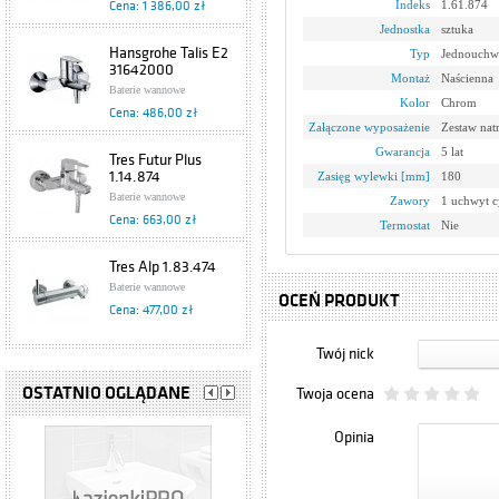
Indeks
1.61.874
Cena: 1 386,00 zł
Jednostka
sztuka
Hansgrohe Talis E2
Typ
Jednouchw
31642000
Montaż
Naścienna
Baterie wannowe
Kolor
Chrom
Cena: 486,00 zł
Załączone wyposażenie
Zestaw na
Gwarancja
5 lat
Tres Futur Plus
1.14.874
Zasięg wylewki [mm]
180
Baterie wannowe
Zawory
1 uchwyt c
Cena: 663,00 zł
Termostat
Nie
Tres Alp 1.83.474
Baterie wannowe
OCEŃ PRODUKT
Cena: 477,00 zł
Twój nick
Hansgrohe Metris S
31460000
OSTATNIO OGLĄDANE
Twoja ocena
Baterie wannowe
Cena: 812,00 zł
Opinia
Hansgrohe
Metropol E