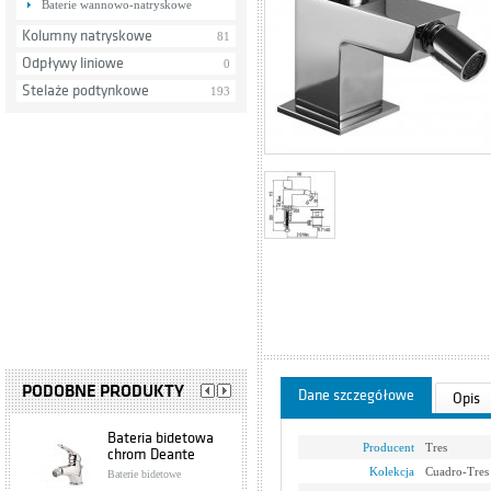
Baterie wannowo-natryskowe
Kolumny natryskowe
81
Odpływy liniowe
0
Stelaże podtynkowe
193
PODOBNE PRODUKTY
Dane szczegółowe
Opis
Bateria bidetowa
Producent
Tres
chrom Deante
Fliger Haxe BFH
Kolekcja
Cuadro-Tres
Baterie bidetowe
031M