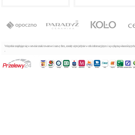
Tres Cuadro 1.06.603
Baterie umywalkowe
Cena: 631,00 zł
WIĘCEJ
Wszystkie znajdujące się w serwisie znaki towarowe i nazwy firm, zostały użyte jedynie w celu informacyjnym i są wyłączną własnością tyc
,