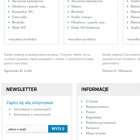
Akcesoria łazienkowe
Akcesoria łazienkowe
Szafk
Obudowy i panele wan…
Wanny
Bidety
Kompakty WC
Brodziki
Bater
Umywalki
Szafki wiszące
Pisuar
Brodziki
Obudowy i panele wan…
Bateri
Tres CUADRO 1.06.161.02
Tre
Miski WC
Deski WC/bidetowe
Szafki
Baterie wannowe
Bat
Cena: 2 836,00 zł
Cen
WIĘCEJ
wszystkie produkty
wszystkie produkty
wszystki
Bardzo dziękuję za profesjonalną transakcję. Wszystko odbyło się na
Bardzo dziękuję Panu-rozmów
wysokim poziomie, bateria przepiękna i solidna. Z przyjemnością będę
pracodawca jest świadomy, 
polecać wasz sklep.
pracowników.
Agnieszka K. Łódź
Danuta D. Warszawa
NEWSLETTER
INFORMACJE
Tres Cuadro Exclusive
Tre
O firmie
6.07.103.02
Baterie umywalkowe
Bat
Zapisz się aby otrzymywać:
Bezpieczeństwo
Cena: 729,00 zł
Cen
Informacje o promocjach
WIĘCEJ
Pomoc
Informacje o nowościach
Regulamin
Polityka prywatności
Partnerzy
Mapa serwisu