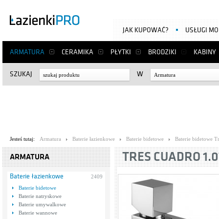
JAK KUPOWAĆ?
USŁUGI M
ARMATURA
CERAMIKA
PŁYTKI
BRODZIKI
KABINY
SZUKAJ
W
Armatura
Jesteś tutaj:
Armatura
Baterie łazienkowe
Baterie bidetowe
Baterie bidetowe T
TRES CUADRO 1.0
ARMATURA
Baterie łazienkowe
2409
Baterie bidetowe
Baterie natryskowe
Baterie umywalkowe
Baterie wannowe