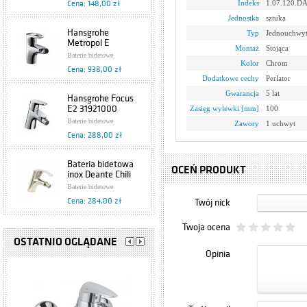
Indeks
1.07.120.D
Cena: 148,00 zł
Jednostka
sztuka
Hansgrohe
Typ
Jednouchwy
Metropol E
Montaż
Stojąca
14270090
Baterie bidetowe
Kolor
Chrom
Cena: 938,00 zł
Dodatkowe cechy
Perlator
Gwarancja
5 lat
Hansgrohe Focus
E2 31921000
Zasięg wylewki [mm]
100
Baterie bidetowe
Zawory
1 uchwyt
Cena: 288,00 zł
Bateria bidetowa
OCEŃ PRODUKT
inox Deante Chili
BDS 531M
Baterie bidetowe
Cena: 284,00 zł
Twój nick
Twoja ocena
Tres P-Tres
1.73.120.03.DA
OSTATNIO OGLĄDANE
Baterie bidetowe
Opinia
Cena: 416,00 zł
Bateria bidetowa
chrom Deante Neo