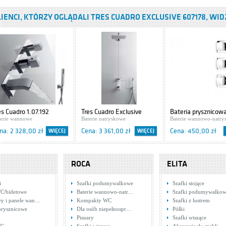
LIENCI, KTÓRZY OGLĄDALI TRES CUADRO EXCLUSIVE 607178, WI
anit IBIZA S504-009
ki podumywalkowe
: 416,00 zł
WIĘCEJ
es Cuadro 1.07.192
Tres Cuadro Exclusive
Bateria prysznicow
terie wannowe
607175
Baterie natryskowe
termostatyczna De
Baterie wannowo-natry
Cascada Multi-Sys
na: 2 328,00 zł
Cena: 3 361,00 zł
Cena: 450,00 zł
WIĘCEJ
WIĘCEJ
NAC 09AT
ROCA
ELITA
i
Szafki podumywalkowe
Szafki stojące
C/bidetowe
Baterie wannowo-natr…
Szafki podumywalko
y i panele wan…
Kompakty WC
Szafki z lustrem
prysznicowe
Dla osób niepełnospr…
Półki
Pisuary
Szafki wiszące
teria wannowo-
Cersanit CERSANIA CW
Bateria natryskowa