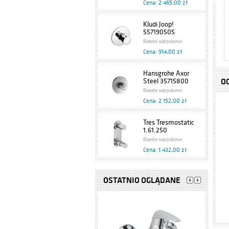
Cena: 2 465,00 zł
Kludi Joop!
557190505
Baterie natryskowe
Cena: 914,00 zł
Hansgrohe Axor
Steel 35715800
O
Baterie natryskowe
Cena: 2 152,00 zł
Tres Tresmostatic
1.61.250
Baterie natryskowe
Cena: 1 432,00 zł
Kludi Kido
397190575
OSTATNIO OGLĄDANE
Baterie natryskowe
Cena: 530,00 zł
Hansgrohe Axor
Starck X 10726000