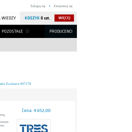
Zaloguj się
Zarejestruj się
 WIEDZY
KOSZYK
0 szt.
WIĘCEJ
POZOSTAŁE
PRODUCENCI
adro Exclusive 607178
Cena:
4 652,00
erią
pienne
pny