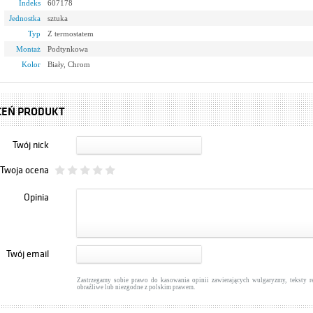
Indeks
607178
Jednostka
sztuka
Typ
Z termostatem
Montaż
Podtynkowa
Kolor
Biały, Chrom
CEŃ PRODUKT
Twój nick
Twoja ocena
Opinia
Twój email
Zastrzegamy sobie prawo do kasowania opinii zawierających wulgaryzmy, teksty 
obraźliwe lub niezgodne z polskim prawem.