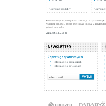
Miski WC
Miski 
na
Ba
te
Ce
wszystkie produkty
wszystkie
ze
Bardzo dziękuję za profesjonalną transakcję. Wszystko odbyło 
wysokim poziomie, bateria przepiękna i solidna. Z przyjemnoś
polecać wasz sklep.
Agnieszka K. Łódź
NEWSLETTER
Tr
Bat
Zapisz się aby otrzymywać:
Ce
Informacje o promocjach
Informacje o nowościach