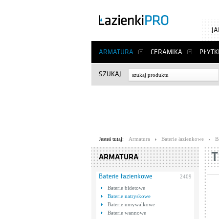
J
ARMATURA
CERAMIKA
PŁYTK
SZUKAJ
Jesteś tutaj:
Armatura
Baterie łazienkowe
B
T
ARMATURA
Baterie łazienkowe
2409
Baterie bidetowe
Baterie natryskowe
Baterie umywalkowe
Baterie wannowe