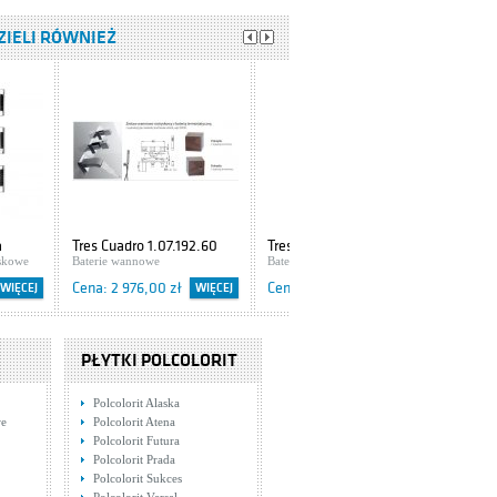
DZIELI RÓWNIEŻ
a
Tres Cuadro 1.07.192.60
Tres Cuadro Exclusive
ante
skowe
Baterie wannowe
4.06.180
Baterie natryskowe
tem
Cena: 2 976,00 zł
Cena: 992,00 zł
WIĘCEJ
WIĘCEJ
WIĘCEJ
PŁYTKI POLCOLORIT
Polcolorit Alaska
we
Polcolorit Atena
Polcolorit Futura
Polcolorit Prada
Polcolorit Sukces
Tres Cuadro
Tres Cuadro Exclusive