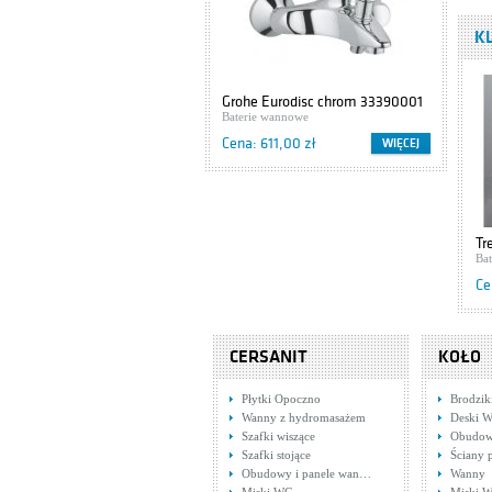
Baterie natryskowe
K
Cena: 2 676,00 zł
Tres Cub
Grohe Eurodisc chrom 33390001
Cers
Termostatic
Baterie wannowe
Szaf
1.87.251
Baterie natryskowe
Cena: 611,00 zł
Cena
WIĘCEJ
Cena: 1 475,00 zł
Hansgrohe
Avantgarde
17700090
Baterie natryskowe
Tr
Cena: 2 772,00 zł
Ba
Ce
Hansgrohe
Avantgarde
17720090
Baterie natryskowe
CERSANIT
KOŁO
Cena: 3 130,00 zł
Płytki Opoczno
Brodzik
Hansgrohe Axor
Wanny z hydromasażem
Deski W
Montreux
16810830
Szafki wiszące
Obudow
Baterie natryskowe
Szafki stojące
Ściany 
Cena: 2 865,00 zł
Obudowy i panele wan…
Wanny
Ba