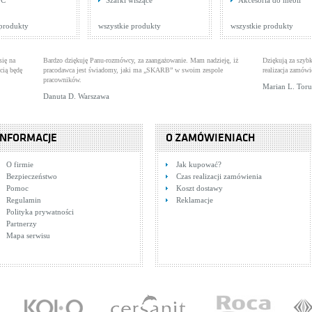
WC
Szafki wiszące
Akcesoria do mebli
tryskowa ścienna z
terie wannowo-natryskowe
DUOTRONIC SIMPLE
Wanny z hydromasażem
ścienna chrom Dea
Baterie natryskowe
rmostatem i z
S301-013-DS
Fliger Batumi BFB
na: 2 464,00 zł
Cena: 6 827,00 zł
Cena: 135,00 zł
WIĘCEJ
WIĘCEJ
 produkty
wszystkie produkty
wszystkie produkty
stawem natryskowym
się na
Bardzo dziękuję Panu-rozmówcy, za zaangażowanie. Mam nadzieję, iż
Dziękują za szybk
cią będę
pracodawca jest świadomy, jaki ma „SKARB” w swoim zespole
realizacja zamówi
pracowników.
Marian L. Tor
Danuta D. Warszawa
INFORMACJE
O ZAMÓWIENIACH
es 139980
Hansgrohe Ecostat
Geberit Duofix
O firmie
Jak kupować?
erie natryskowe
15740800
Baterie natryskowe
111.320.00.5
Stelaże podtynkowe
Bezpieczeństwo
Czas realizacji zamówienia
na: 1 124,00 zł
Cena: 3 126,00 zł
Cena: 789,00 zł
WIĘCEJ
WIĘCEJ
Pomoc
Koszt dostawy
Regulamin
Reklamacje
Polityka prywatności
Partnerzy
Mapa serwisu