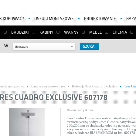
AK KUPOWAĆ?
USŁUGI MONTAŻOWE
PROJEKTOWANIE
BAZA
I
BRODZIKI
KABINY
WANNY
MEBLE
CHEMIA
W
Armatura
aterie natryskowe
Baterie natryskowe Tres
Kolekcja Tres Cuadro Exclusive
Tres Cu
RES CUADRO EXCLUSIVE 607178
Baterie natryskowe
Tres Cuadro Exclusive - zestaw natryskowy z bat
termostatyczną podtynkową Głowica natryskowa
250x250mm ze słuchawką odporną na osady wa
z wężem satin z trzema dyszami bocznymi Dostę
także w kolorze BIAŁY/CHROM nr kat. 607178