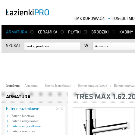
JAK KUPOWAĆ?
USŁUGI M
ARMATURA
CERAMIKA
PŁYTKI
BRODZIKI
KABINY
SZUKAJ
W
Armatura
Jesteś tutaj:
Armatura
Baterie łazienkowe
Baterie umywalkowe
Baterie umywa
TRES MAX 1.62.2
ARMATURA
Baterie łazienkowe
2409
Baterie bidetowe
Baterie natryskowe
Baterie umywalkowe
Baterie wannowe