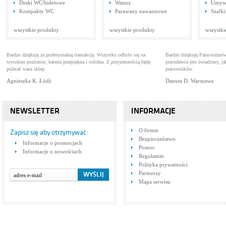
Deski WC/bidetowe
Wanny
Umywa
Tres Max 134122
Tre
Kompakty WC
Parawany nawannowe
Szafk
Baterie bidetowe
Bat
Cena: 648,00 zł
Cen
WIĘCEJ
wszystkie produkty
wszystkie produkty
wszystki
Bardzo dziękuję za profesjonalną transakcję. Wszystko odbyło się na
Bardzo dziękuję Panu-rozmów
wysokim poziomie, bateria przepiękna i solidna. Z przyjemnością będę
pracodawca jest świadomy, 
polecać wasz sklep.
pracowników.
Agnieszka K. Łódź
Danuta D. Warszawa
NEWSLETTER
INFORMACJE
Tres LEX 1.81.207
Han
O firmie
Baterie umywalkowe
11
Bat
Zapisz się aby otrzymywać:
Bezpieczeństwo
Cena: 742,00 zł
Cen
Informacje o promocjach
WIĘCEJ
Pomoc
Informacje o nowościach
Regulamin
Polityka prywatności
Partnerzy
Mapa serwisu