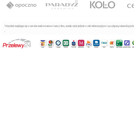
Wszystkie znajdujące się w serwisie znaki towarowe i nazwy firm, zostały użyte jedynie w celu informacyjnym i są wyłączną własnością tyc
,