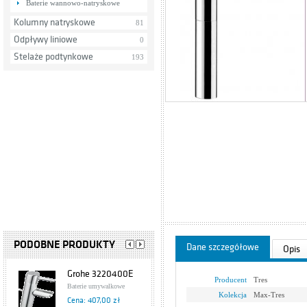
Baterie wannowo-natryskowe
Kolumny natryskowe
81
Odpływy liniowe
0
Stelaże podtynkowe
193
PODOBNE PRODUKTY
Dane szczegółowe
Opis
Grohe 3220400E
Producent
Tres
Baterie umywalkowe
Kolekcja
Max-Tres
Cena: 407,00 zł