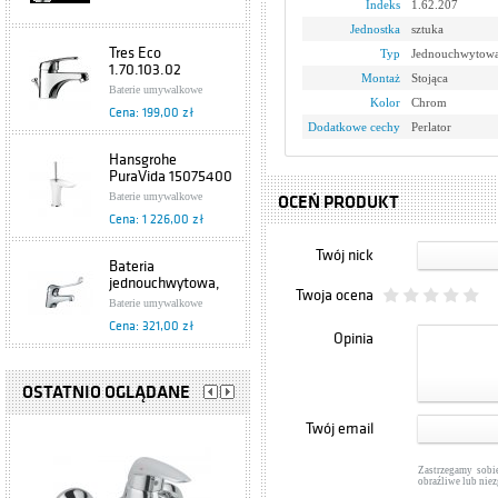
Indeks
1.62.207
Jednostka
sztuka
Tres Eco
Typ
Jednouchwytow
1.70.103.02
Montaż
Stojąca
Baterie umywalkowe
Kolor
Chrom
Cena: 199,00 zł
Dodatkowe cechy
Perlator
Hansgrohe
PuraVida 15075400
Baterie umywalkowe
OCEŃ PRODUKT
Cena: 1 226,00 zł
Twój nick
Bateria
jednouchwytowa,
Twoja ocena
umywalkowa
Baterie umywalkowe
Specjalne 472-885-
Cena: 321,00 zł
00 Armatura
Opinia
Kraków
Grohe Europlus
33155002
OSTATNIO OGLĄDANE
Baterie umywalkowe
Twój email
Cena: 876,00 zł
Zastrzegamy sobi
Hansgrohe Axor
obraźliwe lub nie
Starck 10028000