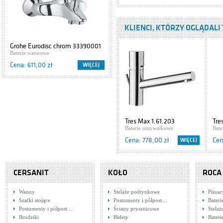
Baterie umywalkowe
Cena: 2 273,00 zł
KLIENCI, KTÓRZY OGLĄDALI 
Tres Lex 1.81.107
Grohe Eurodisc chrom 33390001
Cersanit IBIZA S504-009
Baterie umywalkowe
Baterie wannowe
Szafki podumywalkowe
Cena: 648,00 zł
Cena: 611,00 zł
Cena: 416,00 zł
WIĘCEJ
WIĘCEJ
Hansgrohe Axor
Uno 38035000
Baterie umywalkowe
Cena: 1 785,00 zł
Tres Max 1.61.203
Tre
Baterie umywalkowe
Bat
Tres Cuadro
Cena: 778,00 zł
Cen
WIĘCEJ
Exclusive
6.06.103.02.DA
Baterie umywalkowe
Cena: 802,00 zł
CERSANIT
KOŁO
ROCA
Tres Monoclasic
1900
Wanny
Stelaże podtynkowe
Pisuar
5.47.103.02.01
Baterie umywalkowe
Szafki stojące
Postumenty i półpost…
Bateri
Postumenty i półpost…
Ściany prysznicowe
Stela
Cena: 835,00 zł
Brodziki
Bidety
Bater