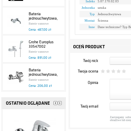
Indeks
5.07.170.02.03
Jednostka
sztuka
Bateria
Typ
Jednouchwytowa
jednouchwytowa,
Montaż
Ścienna
wannowa Brylant
Baterie wannowe
4304-010-00
Inne
Dane techniczne? Typ B
Cena: 487,00 zł
Armatura Kraków
Grohe Europlus
33547002
OCEŃ PRODUKT
Baterie wannowe
Cena: 891,00 zł
Twój nick
Bateria
Twoja ocena
jednouchwytowa,
wannowa Obsydian
Baterie wannowe
Opinia
5104-010-00
Cena: 206,00 zł
Armatura Kraków
Bateria
jednouchwytowa,
OSTATNIO OGLĄDANE
Twój email
wannowa Piryt
Baterie wannowe
444-040-00
Cena: 236,00 zł
Armatura Kraków
Zastrzegamy sobi
obraźliwe lub nie
Grohe Grohtherm
1000 33553002