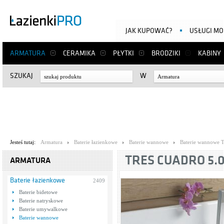
JAK KUPOWAĆ?
USŁUGI M
ARMATURA
CERAMIKA
PŁYTKI
BRODZIKI
KABINY
SZUKAJ
W
Armatura
Jesteś tutaj:
Armatura
Baterie łazienkowe
Baterie wannowe
Baterie wannowe T
TRES CUADRO 5.07
ARMATURA
Baterie łazienkowe
2409
Baterie bidetowe
Baterie natryskowe
Baterie umywalkowe
Baterie wannowe