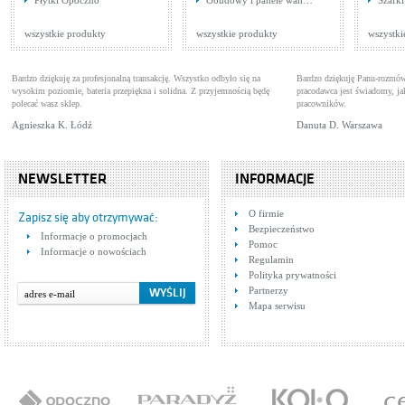
Płytki Opoczno
Obudowy i panele wan…
Szafki
wannowa Ametyst 404-
Baterie wannowe
wnę
Drzw
010-00 Armatura Kraków
80
Cena: 418,00 zł
Cen
WIĘCEJ
wszystkie produkty
wszystkie produkty
wszystki
Bardzo dziękuję za profesjonalną transakcję. Wszystko odbyło się na
Bardzo dziękuję Panu-rozmów
wysokim poziomie, bateria przepiękna i solidna. Z przyjemnością będę
pracodawca jest świadomy, 
polecać wasz sklep.
pracowników.
Agnieszka K. Łódź
Danuta D. Warszawa
NEWSLETTER
INFORMACJE
Bateria wannowo-
Cer
O firmie
natryskowa ścienna z
Baterie wannowo-natryskowe
00
Umy
Zapisz się aby otrzymywać:
termostatem, z
Bezpieczeństwo
Cena: 2 452,00 zł
Cen
Informacje o promocjach
WIĘCEJ
zestawem natryskowym
Pomoc
Informacje o nowościach
Regulamin
Polityka prywatności
Partnerzy
Mapa serwisu