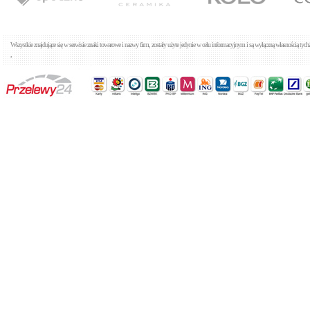
Tres Alp 1.83.180
Baterie wannowe
Cena: 507,00 zł
WIĘCEJ
Wszystkie znajdujące się w serwisie znaki towarowe i nazwy firm, zostały użyte jedynie w celu informacyjnym i są wyłączną własnością tyc
,