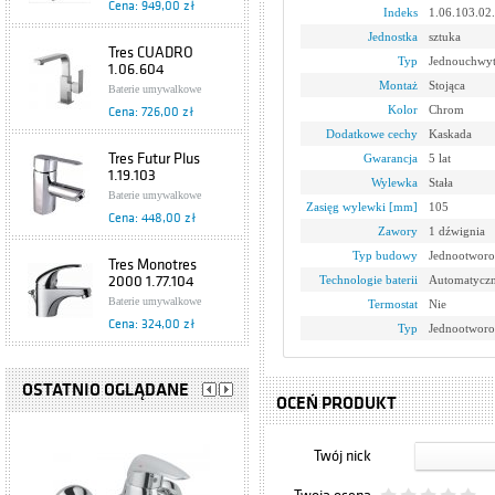
Cena: 949,00 zł
Indeks
1.06.103.02
Jednostka
sztuka
Tres CUADRO
Typ
Jednouchwy
1.06.604
Montaż
Stojąca
Baterie umywalkowe
Kolor
Chrom
Cena: 726,00 zł
Dodatkowe cechy
Kaskada
Tres Futur Plus
Gwarancja
5 lat
1.19.103
Wylewka
Stała
Baterie umywalkowe
Zasięg wylewki [mm]
105
Cena: 448,00 zł
Zawory
1 dźwignia
Typ budowy
Jednootworo
Tres Monotres
2000 1.77.104
Technologie baterii
Automatyczn
Baterie umywalkowe
Termostat
Nie
Cena: 324,00 zł
Typ
Jednootwor
Tres Eco
1.70.103.02
OSTATNIO OGLĄDANE
OCEŃ PRODUKT
Baterie umywalkowe
Cena: 199,00 zł
Twój nick
Bateria
jednouchwytowa,