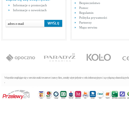
wyc
Bezpieczeństwo
Cena: 1 171,00 zł
Cen
Informacje o promocjach
WIĘCEJ
(au
Pomoc
Informacje o nowościach
Regulamin
Polityka prywatności
Partnerzy
Mapa serwisu
Tres CUADRO 1.06.260
Baterie umywalkowe
Cena: 1 195,00 zł
WIĘCEJ
Wszystkie znajdujące się w serwisie znaki towarowe i nazwy firm, zostały użyte jedynie w celu informacyjnym i są wyłączną własnością tyc
,