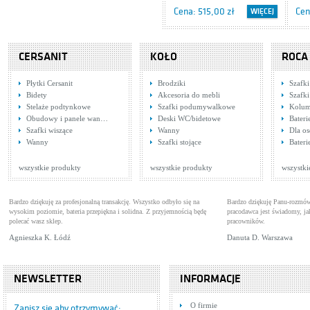
Cena: 515,00 zł
Cen
WIĘCEJ
CERSANIT
KOŁO
ROCA
Płytki Cersanit
Brodziki
Szafki
Bidety
Akcesoria do mebli
Szafki
Stelaże podtynkowe
Szafki podumywalkowe
Kolum
Obudowy i panele wan…
Deski WC/bidetowe
Bateri
Szafki wiszące
Wanny
Dla o
Tres Cuadro 1.07.167
Tre
Wanny
Szafki stojące
Bater
Baterie natryskowe
1.0
Bat
Cena: 841,00 zł
Cen
WIĘCEJ
wszystkie produkty
wszystkie produkty
wszystki
Bardzo dziękuję za profesjonalną transakcję. Wszystko odbyło się na
Bardzo dziękuję Panu-rozmów
wysokim poziomie, bateria przepiękna i solidna. Z przyjemnością będę
pracodawca jest świadomy, 
polecać wasz sklep.
pracowników.
Agnieszka K. Łódź
Danuta D. Warszawa
NEWSLETTER
INFORMACJE
Tres Cuadro 1.07.174
Jed
O firmie
Baterie wannowe
umy
Bat
Zapisz się aby otrzymywać: