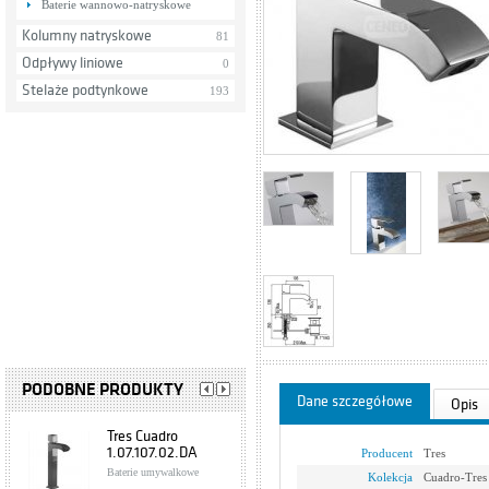
Baterie wannowo-natryskowe
Kolumny natryskowe
81
Odpływy liniowe
0
Stelaże podtynkowe
193
PODOBNE PRODUKTY
Dane szczegółowe
Opis
Tres Cuadro
1.07.107.02.DA
Producent
Tres
Baterie umywalkowe
Kolekcja
Cuadro-Tres