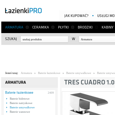
JAK KUPOWAĆ?
USŁUGI M
ARMATURA
CERAMIKA
PŁYTKI
BRODZIKI
KABINY
SZUKAJ
W
Armatura
Jesteś tutaj:
Armatura
Baterie łazienkowe
Baterie umywalkowe
Baterie umywa
TRES CUADRO 1.0
ARMATURA
Baterie łazienkowe
2409
Baterie bidetowe
Baterie natryskowe
Baterie umywalkowe
Baterie wannowe