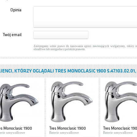
Opinia
Twój email
Zastrzegamy sobie prawo do kasowania opinii zawierających wulgaryzmy, teksty 
obraźliwe lub niezgodne z polskim prawem.
IENCI, KTÓRZY OGLĄDALI TRES MONOCLASIC 1900 5.47.103.02.01
es Monoclasic 1900
Tres Monoclasic 1900
Tres Monoclasic 19
47.103.02
terie umywalkowe
1.42.103.02
Baterie umywalkowe
5.47.103.02.03
Baterie umywalkowe