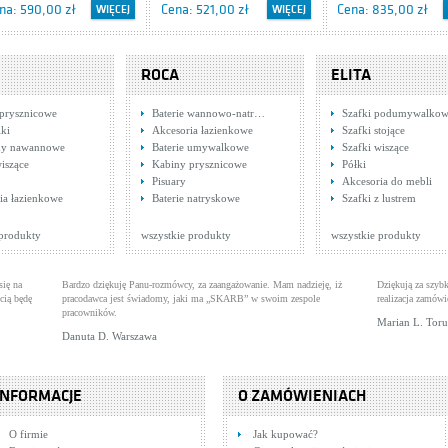
na: 590,00 zł
Cena: 521,00 zł
Cena: 835,00 zł
WIĘCEJ
WIĘCEJ
ROCA
ELITA
prysznicowe
Baterie wannowo-natr…
Szafki podumywalko
ki
Akcesoria łazienkowe
Szafki stojące
ny nawannowe
Baterie umywalkowe
Szafki wiszące
wiszące
Kabiny prysznicowe
Półki
Pisuary
Akcesoria do mebli
es Elegance 1.18.103
Bateria umywalkowa z
Tres Monoclasic 19
ia łazienkowe
Baterie natryskowe
Szafki z lustrem
terie umywalkowe
wyciąganą wylewką
Baterie umywalkowe
1.42.170.02
Baterie wannowe
chrom Deante Jaguar BDX
na: 1 175,00 zł
Cena: 544,00 zł
Cena: 846,00 zł
WIĘCEJ
WIĘCEJ
 produkty
wszystkie produkty
wszystkie produkty
022M
się na
Bardzo dziękuję Panu-rozmówcy, za zaangażowanie. Mam nadzieję, iż
Dziękują za szybk
cią będę
pracodawca jest świadomy, jaki ma „SKARB” w swoim zespole
realizacja zamówi
pracowników.
Marian L. Tor
Danuta D. Warszawa
INFORMACJE
O ZAMÓWIENIACH
es Eco 1.70.173.02
Bateria jednouchwytowa,
Tres Monoclasic 19
O firmie
Jak kupować?
terie wannowe
umywalkowa Specjalne
Baterie umywalkowe
5.42.103.02.03
Baterie umywalkowe