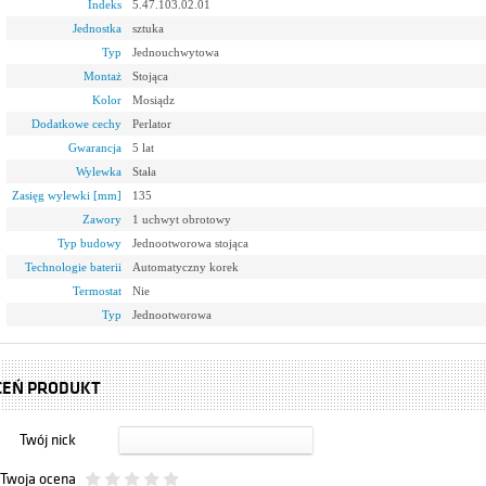
Indeks
5.47.103.02.01
Jednostka
sztuka
Typ
Jednouchwytowa
Montaż
Stojąca
Kolor
Mosiądz
Dodatkowe cechy
Perlator
Gwarancja
5 lat
Wylewka
Stała
Zasięg wylewki [mm]
135
Zawory
1 uchwyt obrotowy
Typ budowy
Jednootworowa stojąca
Technologie baterii
Automatyczny korek
Termostat
Nie
Typ
Jednootworowa
CEŃ PRODUKT
Twój nick
Twoja ocena