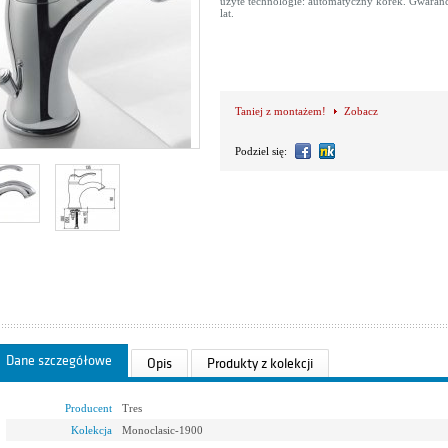
użyte technologie: automatyczny korek. Gwaranc
lat.
Taniej z montażem!
Zobacz
Podziel się:
Dane szczegółowe
Opis
Produkty z kolekcji
Producent
Tres
Kolekcja
Monoclasic-1900