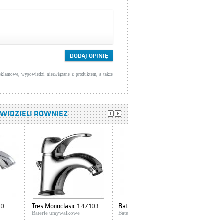
reklamowe, wypowiedzi niezwiązane z produktem, a także
, WIDZIELI RÓWNIEŻ
00
Tres Monoclasic 1.47.103
Bateria bezdotykowa,
Baterie umywalkowe
umywalkowa
Baterie umywalkowe