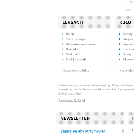
Ce
CERSANIT
KOŁO
Bidety
Kabiny 
Szafki wiszące
Umywal
Akcesoria łazienkowe
Parawa
Brodziki
Szafki 
Miski WC
Bidety
Tr
Płytki Cersanit
Akcesor
Ba
Ce
wszystkie produkty
wszystkie
Bardzo dziękuję za profesjonalną transakcję. Wszystko odbyło 
wysokim poziomie, bateria przepiękna i solidna. Z przyjemnoś
polecać wasz sklep.
Agnieszka K. Łódź
NEWSLETTER
Tr
Ba
Zapisz się aby otrzymywać: