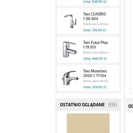
Cena: 949,00 zł
Tres CUADRO
1.06.604
Baterie umywalkowe
Cena: 726,00 zł
Tres Futur Plus
1.19.103
Baterie umywalkowe
Cena: 448,00 zł
Tres Monotres
2000 1.77.104
Baterie umywalkowe
Cena: 324,00 zł
Tres Eco
1.70.103.02
OSTATNIO OGLĄDANE
O
Baterie umywalkowe
Cena: 199,00 zł
Bateria
jednouchwytowa,