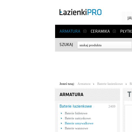
J
ARMATURA
CERAMIKA
PŁYTK
SZUKAJ
Jesteś tutaj:
Armatura
Baterie łazienkowe
B
T
ARMATURA
Baterie łazienkowe
2409
Baterie bidetowe
Baterie natryskowe
Baterie umywalkowe
Baterie wannowe