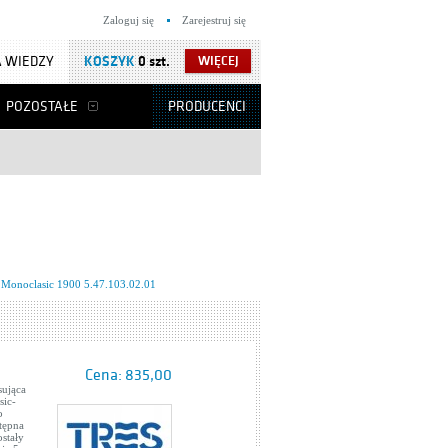
Zaloguj się
Zarejestruj się
 WIEDZY
KOSZYK
0 szt.
WIĘCEJ
POZOSTAŁE
PRODUCENCI
 Monoclasic 1900 5.47.103.02.01
Cena:
835,00
sująca
sic-
o
tępna
stały