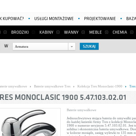
AK KUPOWAĆ?
USŁUGI MONTAŻOWE
PROJEKTOWANIE
BAZA
I
BRODZIKI
KABINY
WANNY
MEBLE
CHEMIA
W
Armatura
aterie umywalkowe
Baterie umywalkowe Tres
Kolekcja Tres Monoclasic-1900
Tres
RES MONOCLASIC 1900 5.47.103.02.01
Baterie umywalkowe
Jednouchwytowa stojąca bateria do umywalki pa
do każdej łazienki firmy Tres z kolekcji Monocla
1900 o numerze seryjnym 5.47.103.02.01. Jest t
solidna i ekonomiczna bateria umywalkowa. Dos
w kolorze mosiądz, zasięg wylewki to 135 mm zo