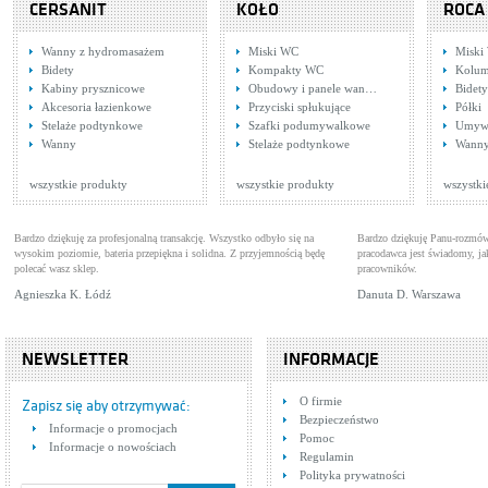
CERSANIT
KOŁO
ROCA
Wanny z hydromasażem
Miski WC
Miski
Bidety
Kompakty WC
Kolum
Kabiny prysznicowe
Obudowy i panele wan…
Bidety
Akcesoria łazienkowe
Przyciski spłukujące
Półki
Stelaże podtynkowe
Szafki podumywalkowe
Umywa
Tres Cuadro 1.07.120
Tre
Wanny
Stelaże podtynkowe
Wann
Baterie bidetowe
Bate
Cena: 456,00 zł
Cen
WIĘCEJ
wszystkie produkty
wszystkie produkty
wszystki
Bardzo dziękuję za profesjonalną transakcję. Wszystko odbyło się na
Bardzo dziękuję Panu-rozmów
wysokim poziomie, bateria przepiękna i solidna. Z przyjemnością będę
pracodawca jest świadomy, 
polecać wasz sklep.
pracowników.
Agnieszka K. Łódź
Danuta D. Warszawa
NEWSLETTER
INFORMACJE
Tres Cuadro 1.06.120.DA
Tre
O firmie
Baterie bidetowe
1.0
Bat
Zapisz się aby otrzymywać:
Bezpieczeństwo
Cena: 538,00 zł
Cen
Informacje o promocjach
WIĘCEJ
Pomoc
Informacje o nowościach
Regulamin
Polityka prywatności