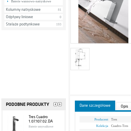
Baterie wannowo-natryskowe
Kolumny natryskowe
81
Odpływy liniowe
0
Stelaże podtynkowe
193
PODOBNE PRODUKTY
Dane szczegółowe
Opis
Tres Cuadro
Producent
Tres
1.07.107.02.DA
Kolekcja
Cuadro-Tres
Baterie umywalkowe