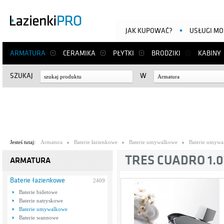
JAK KUPOWAĆ?
USŁUGI M
ARMATURA
CERAMIKA
PŁYTKI
BRODZIKI
KABINY
SZUKAJ
W
Armatura
Jesteś tutaj:
Armatura
Baterie łazienkowe
Baterie umywalkowe
Baterie umywa
TRES CUADRO 1.07
ARMATURA
Baterie łazienkowe
2409
Baterie bidetowe
Baterie natryskowe
Baterie umywalkowe
Baterie wannowe