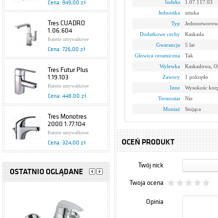
Indeks
1.07.117.03
Cena: 949,00 zł
Jednostka
sztuka
Tres CUADRO
Typ
Jednootworow
1.06.604
Dodatkowe cechy
Kaskada
Baterie umywalkowe
Gwarancja
5 lat
Cena: 726,00 zł
Głowica ceramiczna
Tak
Wylewka
Kaskadowa, Ot
Tres Futur Plus
1.19.103
Zawory
1 pokrętło
Baterie umywalkowe
Inne
Wysokośc kor
Cena: 448,00 zł
Termostat
Nie
Montaż
Stojąca
Tres Monotres
2000 1.77.104
Baterie umywalkowe
OCEŃ PRODUKT
Cena: 324,00 zł
Tres Eco
Twój nick
1.70.103.02
OSTATNIO OGLĄDANE
Baterie umywalkowe
Twoja ocena
Cena: 199,00 zł
Opinia
Bateria
jednouchwytowa,