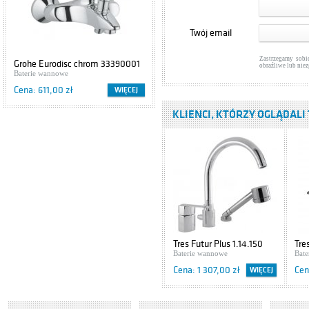
Baterie wannowe
Cena: 846,00 zł
Twój email
Tres Eco
Zastrzegamy sobi
Grohe Eurodisc chrom 33390001
Cersanit IBIZA S504-009
1.70.170.02
obraźliwe lub nie
Baterie wannowe
Szafki podumywalkowe
Baterie wannowe
Cena: 611,00 zł
Cena: 416,00 zł
WIĘCEJ
WIĘCEJ
Cena: 320,00 zł
KLIENCI, KTÓRZY OGLĄDALI 
Tres Max 1.61.874
Baterie wannowe
Cena: 1 161,00 zł
Hansgrohe Axor
Carlton 17410090
Baterie wannowe
Cena: 2 360,00 zł
Tres Futur Plus 1.14.150
Tre
Hansgrohe Axor
Baterie wannowe
Bat
Starck 10411000
Cena: 1 307,00 zł
Cen
WIĘCEJ
Baterie wannowe
Cena: 2 282,00 zł