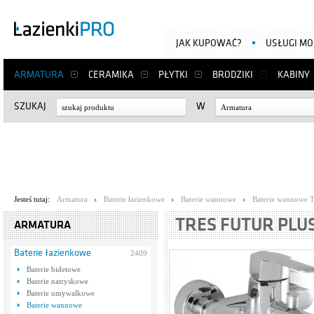
JAK KUPOWAĆ?
USŁUGI M
ARMATURA
CERAMIKA
PŁYTKI
BRODZIKI
KABINY
SZUKAJ
W
Armatura
Jesteś tutaj:
Armatura
Baterie łazienkowe
Baterie wannowe
Baterie wannowe T
TRES FUTUR PLUS 
ARMATURA
Baterie łazienkowe
2409
Baterie bidetowe
Baterie natryskowe
Baterie umywalkowe
Baterie wannowe