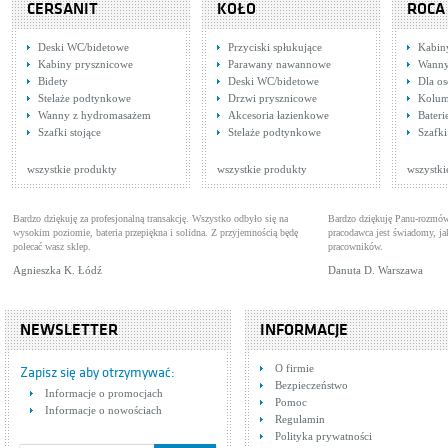
CERSANIT
KOŁO
ROCA
Deski WC/bidetowe
Przyciski spłukujące
Kabin
Kabiny prysznicowe
Parawany nawannowe
Wann
Bidety
Deski WC/bidetowe
Dla o
Stelaże podtynkowe
Drzwi prysznicowe
Kolum
Wanny z hydromasażem
Akcesoria łazienkowe
Bateri
Tres Futur Plus 1.14.120
Tre
Szafki stojące
Stelaże podtynkowe
Szafki
Baterie bidetowe
Bat
Cena: 405,00 zł
Cen
WIĘCEJ
wszystkie produkty
wszystkie produkty
wszystki
Bardzo dziękuję za profesjonalną transakcję. Wszystko odbyło się na
Bardzo dziękuję Panu-rozmów
wysokim poziomie, bateria przepiękna i solidna. Z przyjemnością będę
pracodawca jest świadomy, 
polecać wasz sklep.
pracowników.
Agnieszka K. Łódź
Danuta D. Warszawa
NEWSLETTER
INFORMACJE
Tres Retro 1.29.103.61
Tre
O firmie
Baterie umywalkowe
Bat
Zapisz się aby otrzymywać:
Bezpieczeństwo
Cena: 649,00 zł
Cen
Informacje o promocjach
WIĘCEJ
Pomoc
Informacje o nowościach
Regulamin
Polityka prywatności