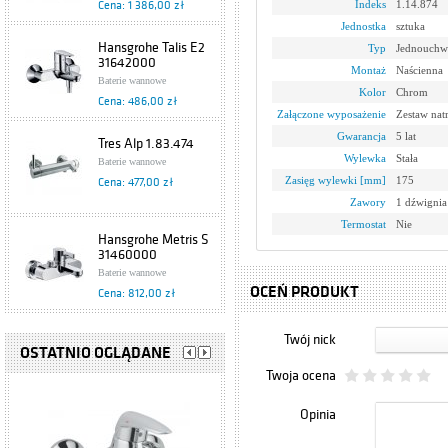
Indeks
1.14.874
Cena: 1 386,00 zł
Jednostka
sztuka
Hansgrohe Talis E2
Typ
Jednouchw
31642000
Montaż
Naścienna
Baterie wannowe
Kolor
Chrom
Cena: 486,00 zł
Załączone wyposażenie
Zestaw na
Gwarancja
5 lat
Tres Alp 1.83.474
Wylewka
Stała
Baterie wannowe
Zasięg wylewki [mm]
175
Cena: 477,00 zł
Zawory
1 dźwignia
Termostat
Nie
Hansgrohe Metris S
31460000
Baterie wannowe
OCEŃ PRODUKT
Cena: 812,00 zł
Hansgrohe
Twój nick
Metropol E
OSTATNIO OGLĄDANE
14470090
Baterie wannowe
Twoja ocena
Cena: 1 233,00 zł
Opinia
Tres Monoclasic
1900 1.42.170.02