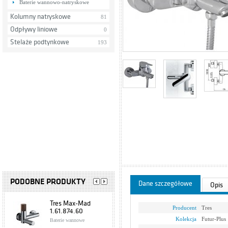
Baterie wannowo-natryskowe
Kolumny natryskowe
81
Odpływy liniowe
0
Stelaże podtynkowe
193
PODOBNE PRODUKTY
Dane szczegółowe
Opis
Tres Max-Mad
Producent
Tres
1.61.874.60
Kolekcja
Futur-Plus
Baterie wannowe