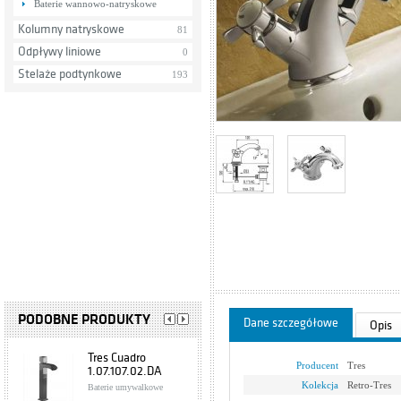
Baterie wannowo-natryskowe
Kolumny natryskowe
81
Odpływy liniowe
0
Stelaże podtynkowe
193
PODOBNE PRODUKTY
Dane szczegółowe
Opis
Tres Cuadro
Producent
Tres
1.07.107.02.DA
Kolekcja
Retro-Tres
Baterie umywalkowe