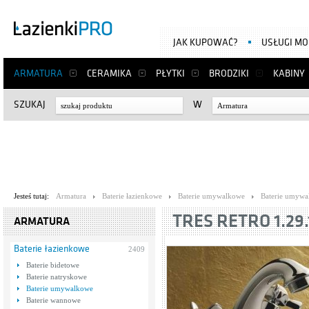
JAK KUPOWAĆ?
USŁUGI M
ARMATURA
CERAMIKA
PŁYTKI
BRODZIKI
KABINY
SZUKAJ
W
Armatura
Jesteś tutaj:
Armatura
Baterie łazienkowe
Baterie umywalkowe
Baterie umywa
TRES RETRO 1.29.
ARMATURA
Baterie łazienkowe
2409
Baterie bidetowe
Baterie natryskowe
Baterie umywalkowe
Baterie wannowe