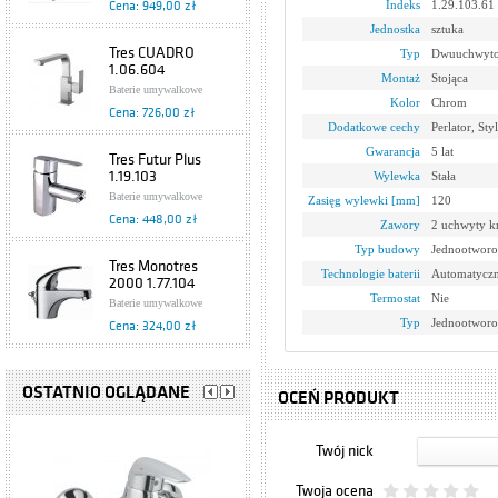
Indeks
1.29.103.61
Cena: 949,00 zł
Jednostka
sztuka
Tres CUADRO
Typ
Dwuuchwyt
1.06.604
Montaż
Stojąca
Baterie umywalkowe
Kolor
Chrom
Cena: 726,00 zł
Dodatkowe cechy
Perlator, Styl
Gwarancja
5 lat
Tres Futur Plus
1.19.103
Wylewka
Stała
Baterie umywalkowe
Zasięg wylewki [mm]
120
Cena: 448,00 zł
Zawory
2 uchwyty k
Typ budowy
Jednootworo
Tres Monotres
Technologie baterii
Automatyczn
2000 1.77.104
Termostat
Nie
Baterie umywalkowe
Typ
Jednootwor
Cena: 324,00 zł
Tres Eco
1.70.103.02
OSTATNIO OGLĄDANE
OCEŃ PRODUKT
Baterie umywalkowe
Cena: 199,00 zł
Twój nick
Bateria
Twoja ocena
jednouchwytowa,