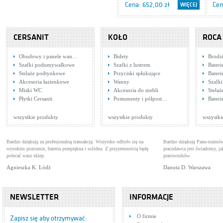
Cena: 652,00 zł
Cen
WIĘCEJ
CERSANIT
KOŁO
ROCA
Obudowy i panele wan…
Bidety
Brodzi
Szafki podumywalkowe
Szafki z lustrem
Bateri
Stelaże podtynkowe
Przyciski spłukujące
Bater
Akcesoria łazienkowe
Wanny
Szafk
Miski WC
Akcesoria do mebli
Stela
Tres Retro 1.29.105.61
Han
Płytki Cersanit
Postumenty i półpost…
Bater
Baterie umywalkowe
31
Bate
Cena: 945,00 zł
Cen
WIĘCEJ
wszystkie produkty
wszystkie produkty
wszystki
Bardzo dziękuję za profesjonalną transakcję. Wszystko odbyło się na
Bardzo dziękuję Panu-rozmów
wysokim poziomie, bateria przepiękna i solidna. Z przyjemnością będę
pracodawca jest świadomy, 
polecać wasz sklep.
pracowników.
Agnieszka K. Łódź
Danuta D. Warszawa
NEWSLETTER
INFORMACJE
Hansgrohe Focus E2
Tre
O firmie
31730000
Baterie umywalkowe
5.4
Bat
Zapisz się aby otrzymywać: