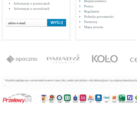
Bezpieczeństwo
Cena: 269,00 zł
Cen
Informacje o promocjach
WIĘCEJ
Pomoc
Informacje o nowościach
Regulamin
Polityka prywatności
Partnerzy
Mapa serwisu
Tres Clasic 1.37.106
Baterie umywalkowe
Cena: 624,00 zł
WIĘCEJ
Wszystkie znajdujące się w serwisie znaki towarowe i nazwy firm, zostały użyte jedynie w celu informacyjnym i są wyłączną własnością tyc
,