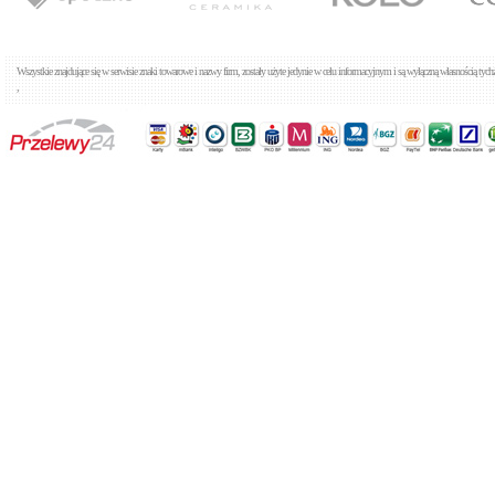
Tres Max 1.61.107
Baterie umywalkowe
Cena: 1 076,00 zł
WIĘCEJ
Wszystkie znajdujące się w serwisie znaki towarowe i nazwy firm, zostały użyte jedynie w celu informacyjnym i są wyłączną własnością tyc
,