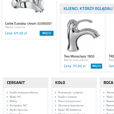
Baterie wannowe
KLIENCI, KTÓRZY OGLĄDALI 
Cena: 542,00 zł
Hansgrohe Axor
Grohe Eurodisc chrom 33390001
Cersanit IBIZA S504-009
Carlton 17415000
Baterie wannowe
Szafki podumywalkowe
Baterie wannowe
Cena: 611,00 zł
Cena: 416,00 zł
WIĘCEJ
WIĘCEJ
Cena: 1 289,00 zł
Tres M-Tres 1.17.180
Baterie wannowe
Cena: 507,00 zł
Tres Monoclasic 1900
TRE
5.42.103.02.03
Baterie umywalkowe
Bat
Cena: 717,00 zł
Cen
WIĘCEJ
Hansgrohe
17417090
Baterie wannowe
CERSANIT
KOŁO
ROCA
Cena: 2 011,00 zł
Szafki podumywalkowe
Postumenty i półpost…
Akces
Hansgrohe Axor
Miski WC
Szafki z lustrem
Miski
Steel 35427800
Bidety
Drzwi prysznicowe
Bater
Baterie wannowe
Kompakty WC
Akcesoria łazienkowe
Bateri
Cena: 1 531,00 zł
Płytki Opoczno
Deski WC/bidetowe
Bidety
Tres Cuadro 1.07.192
Tre