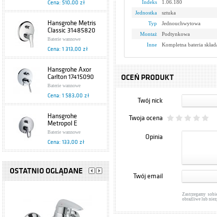
Indeks
1.06.180
Cena: 510,00 zł
Ametyst 409-410-
00 Armatura
Jednostka
sztuka
Kraków
Hansgrohe Metris
Typ
Jednouchwytowa
Classic 31485820
Montaż
Podtynkowa
Baterie wannowe
Inne
Kompletna bateria skład
Cena: 1 313,00 zł
Hansgrohe Axor
Carlton 17415090
OCEŃ PRODUKT
Baterie wannowe
Cena: 1 583,00 zł
Twój nick
Hansgrohe
Twoja ocena
Metropol E
13596000
Baterie wannowe
Opinia
Cena: 133,00 zł
Hansgrohe Metris
Classic 31485000
OSTATNIO OGLĄDANE
Twój email
Baterie wannowe
Cena: 875,00 zł
Zastrzegamy sobi
obraźliwe lub nie
Hansgrohe Focus
E2 31946000