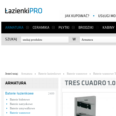
JAK KUPOWAĆ?
USŁUGI M
ARMATURA
CERAMIKA
PŁYTKI
BRODZIKI
KABINY
SZUKAJ
W
Armatura
Jesteś tutaj:
Armatura
Baterie łazienkowe
Baterie wannowe
Baterie wannowe T
TRES CUADRO 1.0
ARMATURA
Baterie łazienkowe
2409
Baterie bidetowe
Baterie natryskowe
Baterie umywalkowe
Baterie wannowe