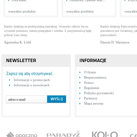
Umywalki
Obudowy i panele wan…
Przyci
Baterie wannowe
1.0
Bat
Cena: 2 328,00 zł
Cen
WIĘCEJ
wszystkie produkty
wszystkie produkty
wszystki
Bardzo dziękuję za profesjonalną transakcję. Wszystko odbyło się na
Bardzo dziękuję Panu-rozmów
wysokim poziomie, bateria przepiękna i solidna. Z przyjemnością będę
pracodawca jest świadomy, 
polecać wasz sklep.
pracowników.
Agnieszka K. Łódź
Danuta D. Warszawa
NEWSLETTER
INFORMACJE
Tres CUADRO 1.06.260
Tre
O firmie
Baterie umywalkowe
Bat
Zapisz się aby otrzymywać:
Bezpieczeństwo
Cena: 1 195,00 zł
Cen
Informacje o promocjach
WIĘCEJ
Pomoc
Informacje o nowościach
Regulamin
Polityka prywatności
Partnerzy
Mapa serwisu