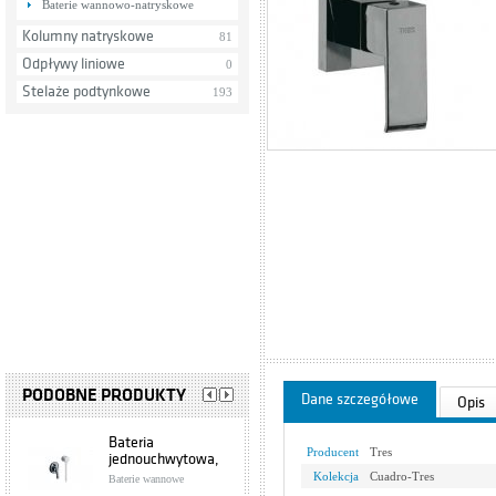
Baterie wannowo-natryskowe
Kolumny natryskowe
81
Odpływy liniowe
0
Stelaże podtynkowe
193
PODOBNE PRODUKTY
Dane szczegółowe
Opis
Bateria
Producent
Tres
jednouchwytowa,
wannowa
Kolekcja
Cuadro-Tres
Baterie wannowe
podtynkowa