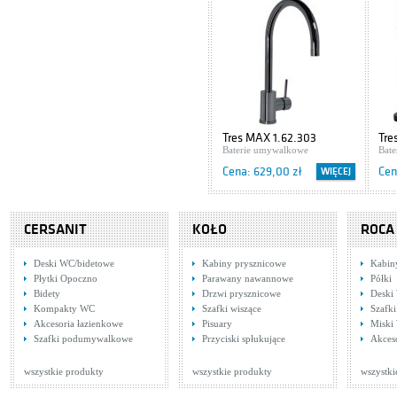
Tres MAX 1.62.303
Tre
Baterie umywalkowe
Bat
Cena: 629,00 zł
Cen
WIĘCEJ
CERSANIT
KOŁO
ROCA
Deski WC/bidetowe
Kabiny prysznicowe
Kabin
Płytki Opoczno
Parawany nawannowe
Półki
Bidety
Drzwi prysznicowe
Deski
Kompakty WC
Szafki wiszące
Szafki
Akcesoria łazienkowe
Pisuary
Miski
Tres CUADRO 1.06.260
Tre
Szafki podumywalkowe
Przyciski spłukujące
Akces
Baterie umywalkowe
Bat
Cena: 1 195,00 zł
Cen
WIĘCEJ
wszystkie produkty
wszystkie produkty
wszystki