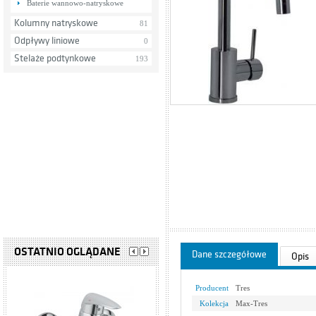
Baterie wannowo-natryskowe
Kolumny natryskowe
81
Odpływy liniowe
0
Stelaże podtynkowe
193
OSTATNIO OGLĄDANE
Dane szczegółowe
Opis
Producent
Tres
Kolekcja
Max-Tres