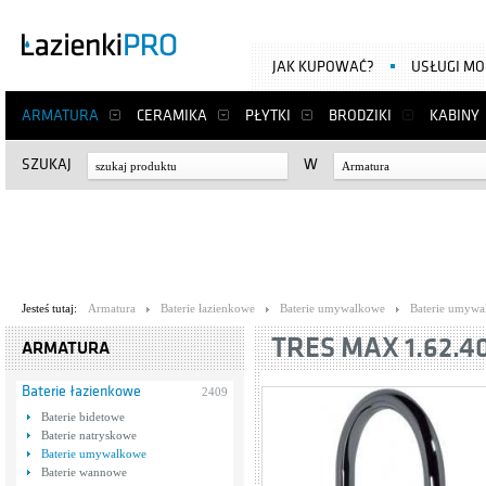
JAK KUPOWAĆ?
USŁUGI M
ARMATURA
CERAMIKA
PŁYTKI
BRODZIKI
KABINY
SZUKAJ
W
Armatura
Jesteś tutaj:
Armatura
Baterie łazienkowe
Baterie umywalkowe
Baterie umywa
TRES MAX 1.62.4
ARMATURA
Baterie łazienkowe
2409
Baterie bidetowe
Baterie natryskowe
Baterie umywalkowe
Baterie wannowe