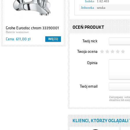
Indeks
1.62.403
Jednostka
sztuka
OCEŃ PRODUKT
Grohe Eurodisc chrom 33390001
Cersanit IBIZA S504-009
Baterie wannowe
Szafki podumywalkowe
Cena: 611,00 zł
Cena: 416,00 zł
WIĘCEJ
WIĘCEJ
Twój nick
Twoja ocena
Opinia
Twój email
Zastrzegamy sobi
obraźliwe lub nie
KLIENCI, KTÓRZY OGLĄDALI 