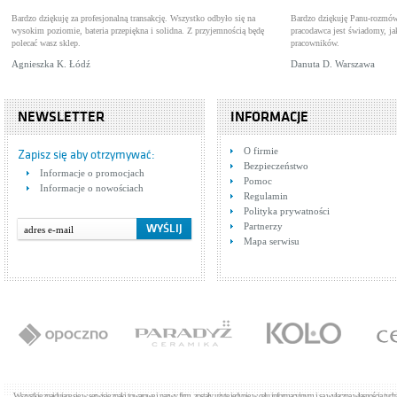
Bardzo dziękuję za profesjonalną transakcję. Wszystko odbyło się na
Bardzo dziękuję Panu-rozmów
wysokim poziomie, bateria przepiękna i solidna. Z przyjemnością będę
pracodawca jest świadomy, 
polecać wasz sklep.
pracowników.
Agnieszka K. Łódź
Danuta D. Warszawa
NEWSLETTER
INFORMACJE
Tres Max-Mad 1.61.150.60
Tre
O firmie
Baterie wannowe
607
Bate
Zapisz się aby otrzymywać:
Bezpieczeństwo
Cena: 1 389,00 zł
Cen
Informacje o promocjach
WIĘCEJ
Pomoc
Informacje o nowościach
Regulamin
Polityka prywatności
Partnerzy
Mapa serwisu
Tres LEX 1.81.303
Baterie umywalkowe
Cena: 608,00 zł
WIĘCEJ
Wszystkie znajdujące się w serwisie znaki towarowe i nazwy firm, zostały użyte jedynie w celu informacyjnym i są wyłączną własnością tyc