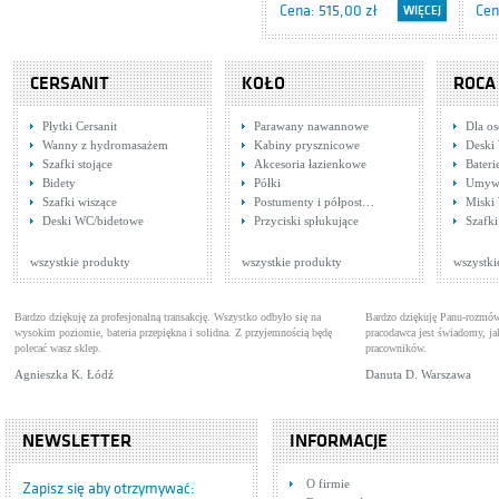
Cena: 515,00 zł
Cen
WIĘCEJ
CERSANIT
KOŁO
ROCA
Płytki Cersanit
Parawany nawannowe
Dla o
Wanny z hydromasażem
Kabiny prysznicowe
Deski
Szafki stojące
Akcesoria łazienkowe
Bater
Bidety
Półki
Umywa
Szafki wiszące
Postumenty i półpost…
Miski
Tres Cuadro
Tre
Deski WC/bidetowe
Przyciski spłukujące
Szafki
1.06.103.03.DA
Baterie umywalkowe
Bat
Cena: 842,00 zł
Cen
WIĘCEJ
wszystkie produkty
wszystkie produkty
wszystki
Bardzo dziękuję za profesjonalną transakcję. Wszystko odbyło się na
Bardzo dziękuję Panu-rozmów
wysokim poziomie, bateria przepiękna i solidna. Z przyjemnością będę
pracodawca jest świadomy, 
polecać wasz sklep.
pracowników.
Agnieszka K. Łódź
Danuta D. Warszawa
NEWSLETTER
INFORMACJE
Tres Tresmostatic
Tre
O firmie
1.07.174.9
Baterie wannowe
Bat
Zapisz się aby otrzymywać: