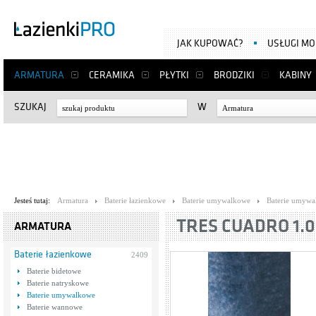
JAK KUPOWAĆ?
USŁUGI M
ARMATURA
CERAMIKA
PŁYTKI
BRODZIKI
KABINY
SZUKAJ
W
Armatura
Jesteś tutaj:
Armatura
Baterie łazienkowe
Baterie umywalkowe
Baterie umywa
TRES CUADRO 1.0
ARMATURA
Baterie łazienkowe
2409
Baterie bidetowe
Baterie natryskowe
Baterie umywalkowe
Baterie wannowe