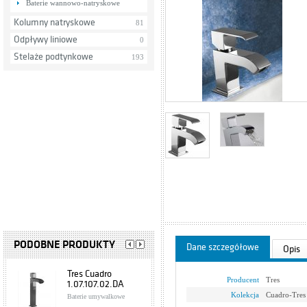
Baterie wannowo-natryskowe
Kolumny natryskowe
81
Odpływy liniowe
0
Stelaże podtynkowe
193
PODOBNE PRODUKTY
Dane szczegółowe
Opis
Tres Cuadro
Producent
Tres
1.07.107.02.DA
Kolekcja
Cuadro-Tres
Baterie umywalkowe