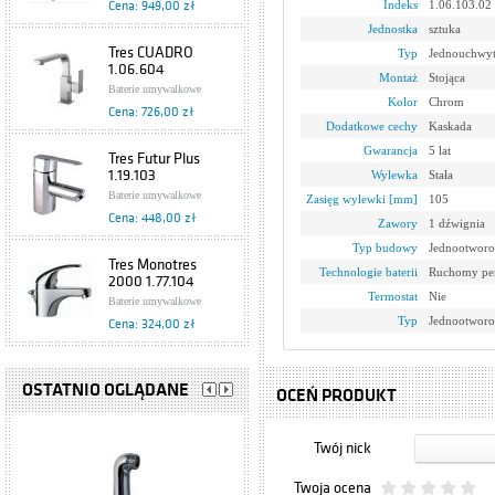
Indeks
1.06.103.02
Cena: 949,00 zł
Jednostka
sztuka
Tres CUADRO
Typ
Jednouchwy
1.06.604
Montaż
Stojąca
Baterie umywalkowe
Kolor
Chrom
Cena: 726,00 zł
Dodatkowe cechy
Kaskada
Gwarancja
5 lat
Tres Futur Plus
1.19.103
Wylewka
Stała
Baterie umywalkowe
Zasięg wylewki [mm]
105
Cena: 448,00 zł
Zawory
1 dźwignia
Typ budowy
Jednootworo
Tres Monotres
Technologie baterii
Ruchomy per
2000 1.77.104
Termostat
Nie
Baterie umywalkowe
Typ
Jednootwor
Cena: 324,00 zł
Tres Eco
1.70.103.02
OSTATNIO OGLĄDANE
OCEŃ PRODUKT
Baterie umywalkowe
Cena: 199,00 zł
Twój nick
Bateria
Twoja ocena
jednouchwytowa,