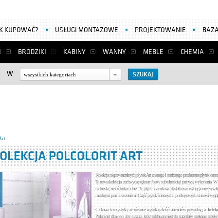
AK KUPOWAĆ?
USŁUGI MONTAŻOWE
PROJEKTOWANIE
BAZA
I
BRODZIKI
KABINY
WANNY
MEBLE
CHEMIA
W
wszystkich kategoriach
Art
OLEKCJA POLCOLORIT ART
Kolekcja niepowtarzalnych płytek Art znanego i cenionego producenta płytek cera
Ta nowa kolekcja zachwyca pięknem barw, subtelnością i precyzją wykonania. W zes
niebieski, zieleń turkus i biel. Te płytki łazienkowe dodatkowo wzbogacone został
modnym pomieszczeniem. Część płytek ściennych i podłogowych stanowi wyjąt
Ciekawa kolorystyka, ale również wysoka jakość materiałów powodują, że
kolekc
Polcolorit dba o to, aby glazura, która oddawana jest do sprzedaży, spełniała oczek