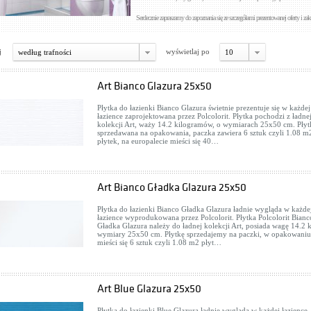
Serdecznie zapraszamy do zapoznania się ze szczegółami prezentowanej oferty i zak
j
wyświetlaj po
według trafności
10
Art Bianco Glazura 25x50
Płytka do łazienki Bianco Glazura świetnie prezentuje się w każdej
łazience zaprojektowana przez Polcolorit. Płytka pochodzi z ładne
kolekcji Art, waży 14.2 kilogramów, o wymiarach 25x50 cm. Płyt
sprzedawana na opakowania, paczka zawiera 6 sztuk czyli 1.08 m
płytek, na europalecie mieści się 40…
Art Bianco Gładka Glazura 25x50
Płytka do łazienki Bianco Gładka Glazura ładnie wygląda w każde
łazience wyprodukowana przez Polcolorit. Płytka Polcolorit Bianc
Gładka Glazura należy do ładnej kolekcji Art, posiada wagę 14.2 
wymiary 25x50 cm. Płytkę sprzedajemy na paczki, w opakowaniu
mieści się 6 sztuk czyli 1.08 m2 płyt…
Art Blue Glazura 25x50
Płytka do łazienki Blue Glazura ładnie wygląda w każdej łazience