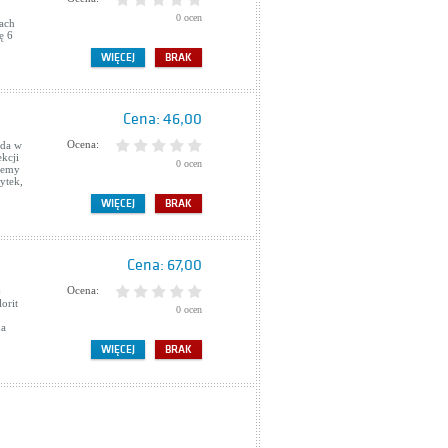
0 ocen
rach
ę 6
WIĘCEJ
BRAK
Cena:
46,00
Ocena:
ąda w
ekcji
0 ocen
ajemy
ytek,
WIĘCEJ
BRAK
Cena:
67,00
Ocena:
j
orit
0 ocen
na
WIĘCEJ
BRAK