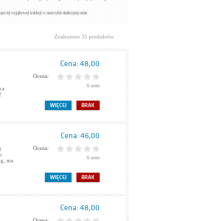
upu tej wyjątkowej kolekcji w niezwykle atrakcyjnej cenie.
Znaleziono 35 produktów
Cena:
48,00
Ocena:
j
0 ocen
ka
2
WIĘCEJ
BRAK
Cena:
46,00
Ocena:
j
o
0 ocen
kg, ma
WIĘCEJ
BRAK
Cena:
48,00
Ocena: