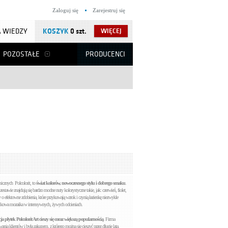
Zaloguj się
Zarejestruj się
 WIEDZY
KOSZYK
0 szt.
WIĘCEJ
POZOSTAŁE
PRODUCENCI
micznych Polcolorit, to
świat kolorów, nowoczesnego stylu i dobrego smaku
.
tawie znajdują się bardzo modne nuty kolorystyczne takie, jak: czerwień, fiolet,
y o efektowne zdobienia, które przykuwają wzrok i czynią łazienkę niezwykle
kowa mozaika w intensywnych, żywych odcieniach.
ja płytek Polcolorit Art cieszy się coraz większą popularnością
. Firma
iwania klientów i była zakupem, z którego można się cieszyć przez długie lata.