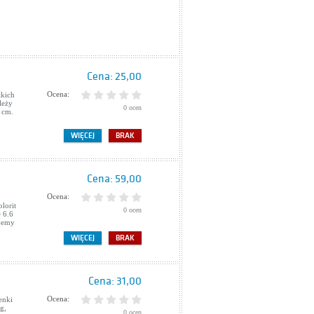
Cena:
25,00
Ocena:
tkich
leży
0 ocen
 cm.
WIĘCEJ
BRAK
Cena:
59,00
Ocena:
lorit
0 ocen
ę 6.6
ajemy
WIĘCEJ
BRAK
Cena:
31,00
Ocena:
enki
g,
0 ocen