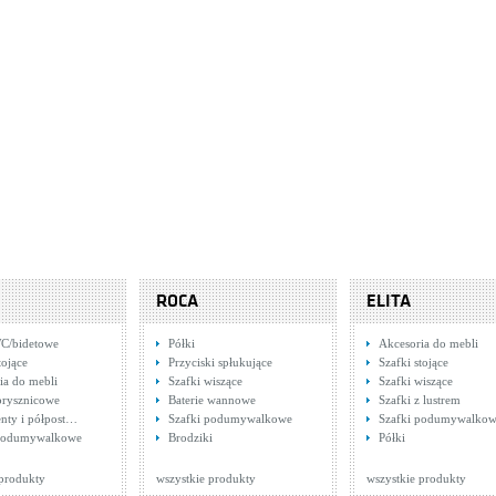
ROCA
ELITA
C/bidetowe
Półki
Akcesoria do mebli
tojące
Przyciski spłukujące
Szafki stojące
ia do mebli
Szafki wiszące
Szafki wiszące
prysznicowe
Baterie wannowe
Szafki z lustrem
nty i półpost…
Szafki podumywalkowe
Szafki podumywalko
 podumywalkowe
Brodziki
Półki
 produkty
wszystkie produkty
wszystkie produkty