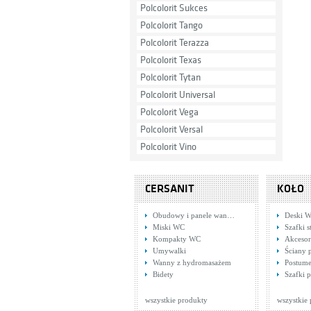
Polcolorit Sukces
Polcolorit Tango
Polcolorit Terazza
Polcolorit Texas
Polcolorit Tytan
Polcolorit Universal
Polcolorit Vega
Polcolorit Versal
Polcolorit Vino
CERSANIT
KOŁO
Obudowy i panele wan…
Deski W
Miski WC
Szafki s
Kompakty WC
Akcesor
Umywalki
Ściany 
Wanny z hydromasażem
Postume
Bidety
Szafki
wszystkie produkty
wszystkie