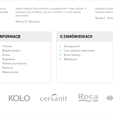
się na
Bardzo dziękuję Panu-rozmówcy, za zaangażowanie. Mam nadzieję, iż
Dziękują za szybk
cią będę
pracodawca jest świadomy, jaki ma „SKARB” w swoim zespole
realizacja zamówi
pracowników.
Marian L. Tor
Danuta D. Warszawa
INFORMACJE
O ZAMÓWIENIACH
O firmie
Jak kupować?
Bezpieczeństwo
Czas realizacji zamówienia
Pomoc
Koszt dostawy
Regulamin
Reklamacje
Polityka prywatności
Partnerzy
Mapa serwisu