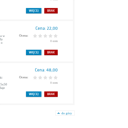
WIĘCEJ
BRAK
Cena:
22,00
Ocena:
da w
ndy
0 ocen
 o
WIĘCEJ
BRAK
Cena:
48,00
Ocena:
ki
0 ocen
 25x50
daje
WIĘCEJ
BRAK
do góry