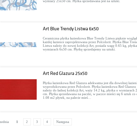
wymiary 25x50 cm. Płytka sprzedawana jest na sztuki.
Art Blue Trendy Listwa 6x50
Ceramiczna płytka łazienkowa Blue Trendy Listwa pięknie wyglą
każdej łazience zaprojektowana przez Polcolorit. Płytka Blue Tre
Listwa należy do nowej kolekcji Art, posiada wagę 0.65 kg, płytka
wymiarach 6x50 cm. Płytkę sprzedajemy na sztuki.
Art Red Glazura 25x50
Płytka łazienkowa Red Glazura adekwatna jest dla dowolnej łazien
wyprodukowana przez Polcolorit. Płytka łazienkowa Red Glazura
należy do ładnej kolekcji Art, waży 14.2 kg, płytka o wymiarach
cm. Płytka sprzedawana na paczki, w paczce mieści się 6 sztuk co 
1.08 m2 płytek, na palecie mieś…
zednia
1
2
3
4
Następna