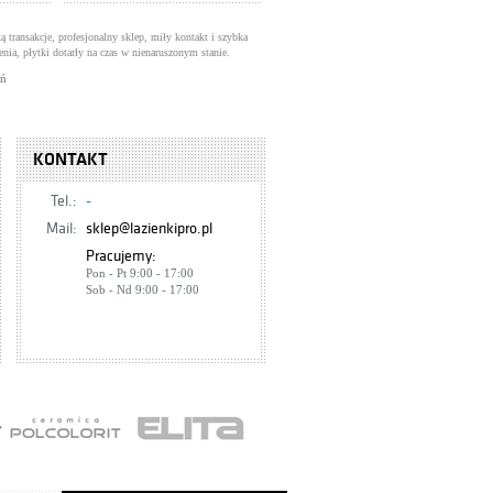
ą transakcje, profesjonalny sklep, miły kontakt i szybka
enia, płytki dotarły na czas w nienaruszonym stanie.
uń
KONTAKT
Tel.:
-
Mail:
sklep@lazienkipro.pl
Pracujemy:
Pon - Pt 9:00 - 17:00
Sob - Nd 9:00 - 17:00