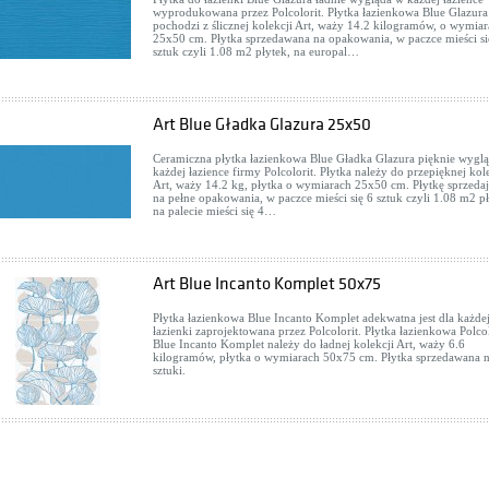
wyprodukowana przez Polcolorit. Płytka łazienkowa Blue Glazura
pochodzi z ślicznej kolekcji Art, waży 14.2 kilogramów, o wymia
25x50 cm. Płytka sprzedawana na opakowania, w paczce mieści si
sztuk czyli 1.08 m2 płytek, na europal…
Art Blue Gładka Glazura 25x50
Ceramiczna płytka łazienkowa Blue Gładka Glazura pięknie wygl
każdej łazience firmy Polcolorit. Płytka należy do przepięknej kol
Art, waży 14.2 kg, płytka o wymiarach 25x50 cm. Płytkę sprzed
na pełne opakowania, w paczce mieści się 6 sztuk czyli 1.08 m2 pł
na palecie mieści się 4…
Art Blue Incanto Komplet 50x75
Płytka łazienkowa Blue Incanto Komplet adekwatna jest dla każde
łazienki zaprojektowana przez Polcolorit. Płytka łazienkowa Polcol
Blue Incanto Komplet należy do ładnej kolekcji Art, waży 6.6
kilogramów, płytka o wymiarach 50x75 cm. Płytka sprzedawana 
sztuki.