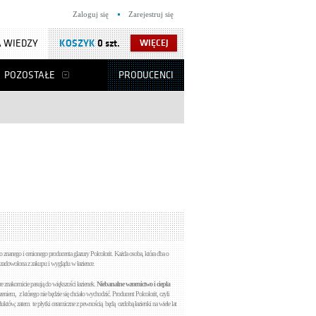
Zaloguj się
Zarejestruj się
 WIEDZY
KOSZYK
0 szt.
WIĘCEJ
POZOSTAŁE
PRODUCENCI
 znanego i cenionego producenta glazury Polcolorit. Każda osoba, która dba o
zadowolona z zakupu i wyglądu w łazience.
które znakomicie pasują do większości łazienek.
Niebanalne wzornictwo i ciepła
zeniem, z którego nie będzie się chciało wychodzić. Producent Polcolorit, czyli
uktów, zatem te płytki ceramiczne z pewnością będą ozdobą łazienki na wiele lat