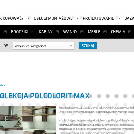
AK KUPOWAĆ?
USŁUGI MONTAŻOWE
PROJEKTOWANIE
BAZA
I
BRODZIKI
KABINY
WANNY
MEBLE
CHEMIA
W
wszystkich kategoriach
 Max
OLEKCJA POLCOLORIT MAX
Przepiękna i niepowtarzalna kolekcja płytek łazienkowych Max to najnowsze dzieło
wysoką jakość nabywanych produktów, a zarazem stylowe ich wykonanie, będzie 
W kolekcji tej przeplatają się ze sobą odcienie beżu, brązu i bieli, czyli kolorów, 
kolorystyka Polcolorit Max
sprawią, że łazienka z pewnością stanie się pomieszc
firma istniejąca od 1984 roku, dba o każdy szczegół wypuszczanych na rynek prod
i na długo zachowają swój piękny wygląd, ciesząc oczy domowników.