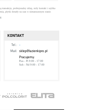
ą transakcje, profesjonalny sklep, miły kontakt i szybka
enia, płytki dotarły na czas w nienaruszonym stanie.
uń
KONTAKT
Tel.:
-
Mail:
sklep@lazienkipro.pl
Pracujemy:
Pon - Pt 9:00 - 17:00
Sob - Nd 9:00 - 17:00