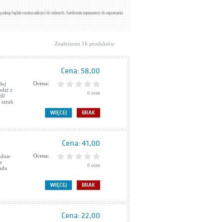
ą zakup będzie można zaliczyć do udanych. Serdecznie zapraszamy do zapoznania
Znaleziono 16 produktów
Cena:
58,00
Ocena:
dej
odzi z
0 ocen
x60
 sztuk
WIĘCEJ
BRAK
Cena:
41,00
Ocena:
adnie
e
0 ocen
ada
WIĘCEJ
BRAK
Cena:
22,00