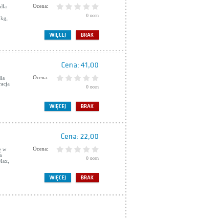
Ocena:
dla
0 ocen
 kg,
WIĘCEJ
BRAK
Cena:
41,00
Ocena:
dla
racja
0 ocen
WIĘCEJ
BRAK
Cena:
22,00
Ocena:
ę w
a
0 ocen
 Max,
WIĘCEJ
BRAK