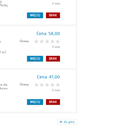
ji
0 ocen
Płytkę
WIĘCEJ
BRAK
Cena:
58,00
Ocena:
a
0 ocen
08 m2
WIĘCEJ
BRAK
Cena:
41,00
Ocena:
st dla
enkowa
0 ocen
WIĘCEJ
BRAK
do góry