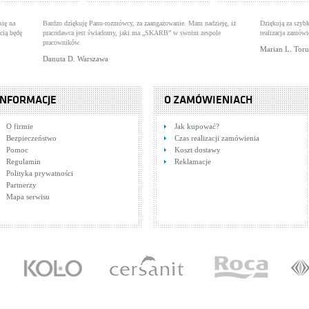
się na
Bardzo dziękuję Panu-rozmówcy, za zaangażowanie. Mam nadzieję, iż
Dziękują za szybk
cią będę
pracodawca jest świadomy, jaki ma „SKARB” w swoim zespole
realizacja zamówi
pracowników.
Marian L. Tor
Danuta D. Warszawa
INFORMACJE
O ZAMÓWIENIACH
O firmie
Jak kupować?
Bezpieczeństwo
Czas realizacji zamówienia
Pomoc
Koszt dostawy
Regulamin
Reklamacje
Polityka prywatności
Partnerzy
Mapa serwisu