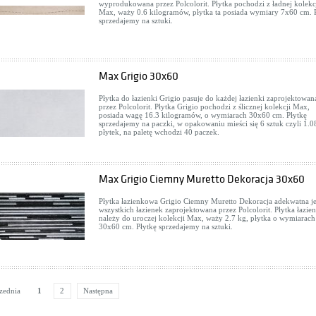
wyprodukowana przez Polcolorit. Płytka pochodzi z ładnej kolekc
Max, waży 0.6 kilogramów, płytka ta posiada wymiary 7x60 cm. 
sprzedajemy na sztuki.
Max Grigio 30x60
Płytka do łazienki Grigio pasuje do każdej łazienki zaprojektowan
przez Polcolorit. Płytka Grigio pochodzi z ślicznej kolekcji Max,
posiada wagę 16.3 kilogramów, o wymiarach 30x60 cm. Płytkę
sprzedajemy na paczki, w opakowaniu mieści się 6 sztuk czyli 1.
płytek, na paletę wchodzi 40 paczek.
Max Grigio Ciemny Muretto Dekoracja 30x60
Płytka łazienkowa Grigio Ciemny Muretto Dekoracja adekwatna je
wszystkich łazienek zaprojektowana przez Polcolorit. Płytka łazi
należy do uroczej kolekcji Max, waży 2.7 kg, płytka o wymiarach
30x60 cm. Płytkę sprzedajemy na sztuki.
zednia
1
2
Następna