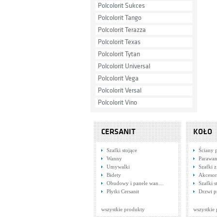
Polcolorit Sukces
Polcolorit Tango
Polcolorit Terazza
Polcolorit Texas
Polcolorit Tytan
Polcolorit Universal
Polcolorit Vega
Polcolorit Versal
Polcolorit Vino
CERSANIT
KOŁO
Szafki stojące
Ściany 
Wanny
Parawa
Umywalki
Szafki z
Bidety
Akcesor
Obudowy i panele wan…
Szafki s
Płytki Cersanit
Drzwi p
wszystkie produkty
wszystkie