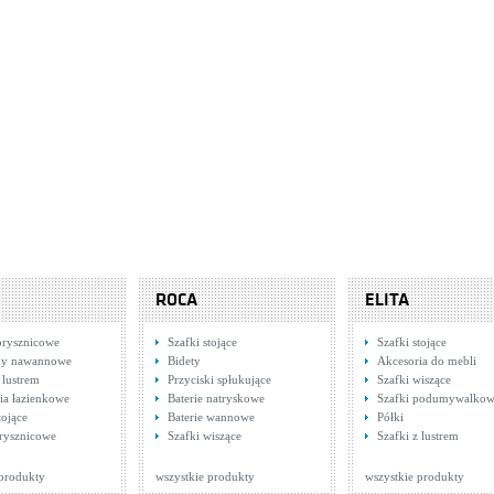
ROCA
ELITA
prysznicowe
Szafki stojące
Szafki stojące
ny nawannowe
Bidety
Akcesoria do mebli
 lustrem
Przyciski spłukujące
Szafki wiszące
ia łazienkowe
Baterie natryskowe
Szafki podumywalko
tojące
Baterie wannowe
Półki
rysznicowe
Szafki wiszące
Szafki z lustrem
 produkty
wszystkie produkty
wszystkie produkty