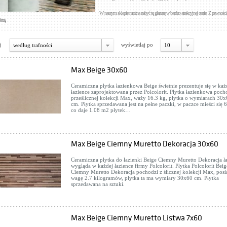
W naszym sklepie można nabyć tę glazurę w bardzo atrakcyjnej cenie. Z pewności
ertą.
j
wyświetlaj po
według trafności
10
Max Beige 30x60
Ceramiczna płytka łazienkowa Beige świetnie prezentuje się w każ
łazience zaprojektowana przez Polcolorit. Płytka łazienkowa poch
prześlicznej kolekcji Max, waży 16.3 kg, płytka o wymiarach 30
cm. Płytka sprzedawana jest na pełne paczki, w paczce mieści się 6
co daje 1.08 m2 płytek…
Max Beige Ciemny Muretto Dekoracja 30x60
Ceramiczna płytka do łazienki Beige Ciemny Muretto Dekoracja ł
wygląda w każdej łazience firmy Polcolorit. Płytka Polcolorit Beig
Ciemny Muretto Dekoracja pochodzi z ślicznej kolekcji Max, posi
wagę 2.7 kilogramów, płytka ta ma wymiary 30x60 cm. Płytka
sprzedawana na sztuki.
Max Beige Ciemny Muretto Listwa 7x60